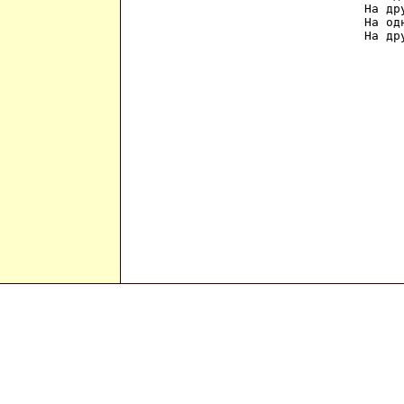
На др
На од
На др