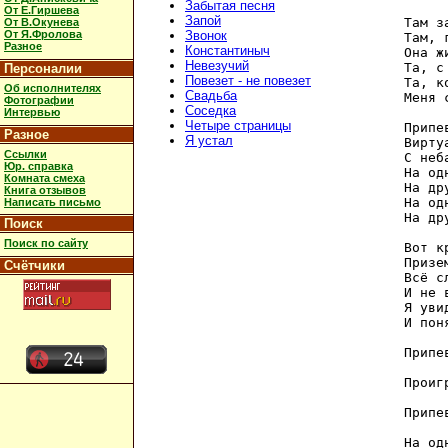
Забытая песня
От Е.Гиршева
Запой
Там з
От В.Окунева
От Я.Фролова
Звонок
Там, 
Разное
Константиныч
Она ж
Невезучий
Та, с
Персоналии
Повезет - не повезет
Та, к
Об исполнителях
Свадьба
Меня 
Фотографии
Соседка
Интервью
Четыре страницы
Припев
Разное
Я устал
Вирту
Ссылки
С неб
Юр. справка
На од
Комната смеха
На др
Книга отзывов
На од
Написать письмо
На др
Поиск
Поиск по сайту
Вот к
Призе
Счётчики
Всё с
И не 
Я уви
И пон
Припев
Проигр
Припе
На од