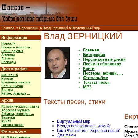
Главная
»
Персоналии
»
Влад Зерницкий
» Виртуальный мир
Влад ЗЕРНИЦКИЙ
Информация
Новости
Новое в шансоне
Главная
Наши друзья
Биография
Анонсы
Афиша
Персональные диски
Награды
Песни в сборниках
Книги
Дискография
Постеры, афиши, ...
Шансон X
Фотоальбом
Истоки
Тексты песен
Военный шансон
Песни цыган
MP3
Барды
Ретро, эстрада ...
Архив
Тексты песен, стихи
Историческая справка
Хорошая музыка
Афиши, постеры ...
Вир
Заметки
Виртуальный мир
Книги
Тексты песен
Всегда возвращаюсь домой
Слова:
Гимн Фестиваля "Хорошая песня"
Фотоальбом
Музык
Для мамы
Исп.: 
От Д.Анискевича