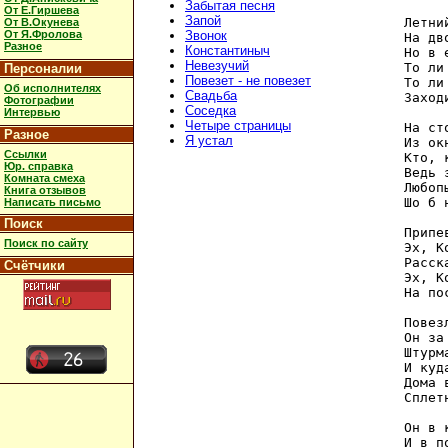
Забытая песня
От Е.Гиршева
Запой
Летни
От В.Окунева
От Я.Фролова
Звонок
На дв
Разное
Константиныч
Но в 
Невезучий
То ли
Персоналии
Повезет - не повезет
То ли
Об исполнителях
Свадьба
Заход
Фотографии
Соседка
Интервью
Четыре страницы
На ст
Разное
Я устал
Из ок
Ссылки
Кто, 
Юр. справка
Ведь 
Комната смеха
Любоп
Книга отзывов
Шо б 
Написать письмо
Поиск
Припев
Поиск по сайту
Эх, К
Расск
Счётчики
Эх, К
На по
Повез
Он за
Штурм
И куд
Дома 
Сплет
Он в 
И в п