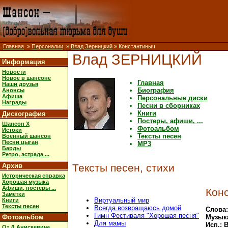
Главная
»
Персоналии
»
Влад Зерницкий
» Константиныч
Влад ЗЕРНИЦКИЙ
Информация
Новости
Новое в шансоне
Главная
Наши друзья
Биография
Анонсы
Афиша
Персональные диски
Награды
Песни в сборниках
Книги
Дискография
Постеры, афиши, ...
Шансон X
Фотоальбом
Истоки
Тексты песен
Военный шансон
Песни цыган
MP3
Барды
Ретро, эстрада ...
Архив
Тексты песен, стихи
Историческая справка
Хорошая музыка
Афиши, постеры ...
Кон
Заметки
Виртуальный мир
Книги
Тексты песен
Всегда возвращаюсь домой
Слова:
Гимн Фестиваля "Хорошая песня"
Фотоальбом
Музык
Для мамы
Исп.: 
От Д.Анискевича