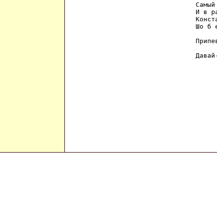
Самый
И в р
Конст
Шо б 
Припев
Давай