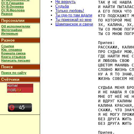
Не вернуть
ТАК И НЕ НАШЛА 
От Е.Гиршева
Судьба
И НАЙТИ ПЫТАЛАС
От В.Окунева
От Я.Фролова
Только любовь!
А ЕГО ПОКА ЧТО 
Разное
Ты где-то там вдали
КТО ПОДСКАЖЕТ М
Ты приезжай ко мне
ПО КОТОРОЙ МНЕ 
Персоналии
Шампанское и свечи
ЭХ, КАЛИНА, ЭХ,
Об исполнителях
ТЫ СО МНОЮ ПОГР
Фотографии
ТЫ СО МНОЮ ПОГР
Интервью
Разное
Припев:

Ссылки
РАССКАЖИ, КАЛИН
Юр. справка
ПРО СУДЬБУ МОЮ,

Комната смеха
ГДЕ НАЙТИ МНЕ С
Книга отзывов
И ЛЮБОВЬ СВОЮ

Написать письмо
ЦВЕТОМ МАНИШЬ С
Поиск
СЛОВНО ЖИЗНЬ СЛ
Поиск по сайту
НУ А Я ТО ЗНАЮ,

ЖИЗНЬ СОВСЕМ НЕ
Счётчики
СУДЬБА МЕНЯ БРО
И НЕ НАШЛА Я СВ
МНЕ ОТ НЕЁ НЕ Н
И ВДРУГ КАЛИНЫ 
КАЛИНА КРАСНАЯ,
СКАЖИ, ЧТО ЗНАЧ
Я НЕ МОГУ ПРОЖИ
БЕЗ ДРУГА ЖИТЬ 
БЕЗ ДРУГА ЖИТЬ 
Припев.
