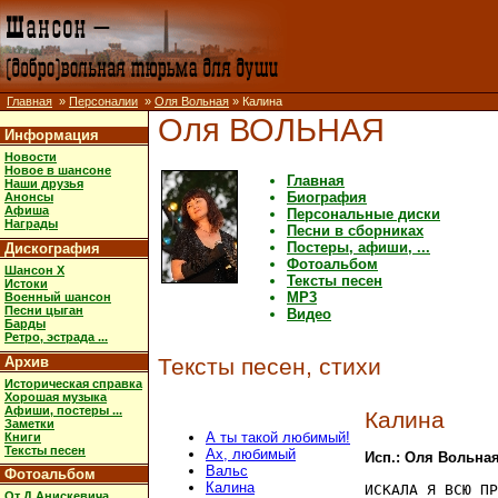
Главная
»
Персоналии
»
Оля Вольная
» Калина
Оля ВОЛЬНАЯ
Информация
Новости
Новое в шансоне
Главная
Наши друзья
Биография
Анонсы
Афиша
Персональные диски
Награды
Песни в сборниках
Постеры, афиши, ...
Дискография
Фотоальбом
Шансон X
Тексты песен
Истоки
MP3
Военный шансон
Песни цыган
Видео
Барды
Ретро, эстрада ...
Архив
Тексты песен, стихи
Историческая справка
Хорошая музыка
Афиши, постеры ...
Калина
Заметки
А ты такой любимый!
Книги
Тексты песен
Ах, любимый
Исп.: Оля Вольна
Вальс
Фотоальбом
Калина
ИСКАЛА Я ВСЮ ПР
От Д.Анискевича