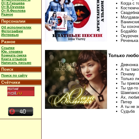
Когда с 
От Е.Гиршева
От В.Окунева
Костюмч
От Я.Фролова
Свадебна
Разное
Молдаван
Персоналии
Ванински
Ты хохоч
Об исполнителях
Бодайбо
Фотографии
Интервью
Окурочек
Реченька 
Разное
Ссылки
Юр. справка
Только любовь
Комната смеха
Книга отзывов
Написать письмо
Девчонка
Поиск
А ты так
Почему
Поиск по сайту
Только л
Счётчики
Ты приез
Ты где-то
Шампанск
Ах, люби
Питер
А ты не з
Судьба