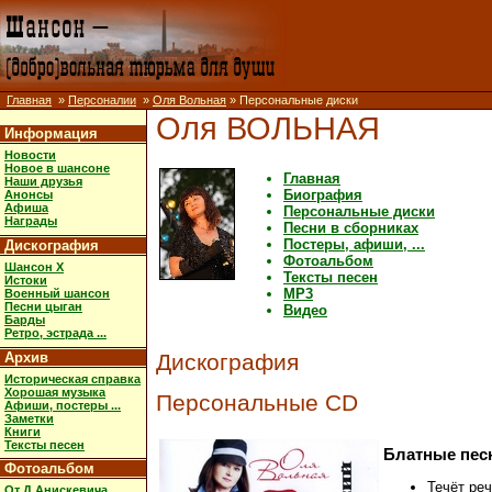
Главная
»
Персоналии
»
Оля Вольная
» Персональные диски
Оля ВОЛЬНАЯ
Информация
Новости
Новое в шансоне
Главная
Наши друзья
Биография
Анонсы
Афиша
Персональные диски
Награды
Песни в сборниках
Постеры, афиши, ...
Дискография
Фотоальбом
Шансон X
Тексты песен
Истоки
MP3
Военный шансон
Песни цыган
Видео
Барды
Ретро, эстрада ...
Архив
Дискография
Историческая справка
Хорошая музыка
Персональные CD
Афиши, постеры ...
Заметки
Книги
Тексты песен
Блатные пес
Фотоальбом
Течёт ре
От Д.Анискевича