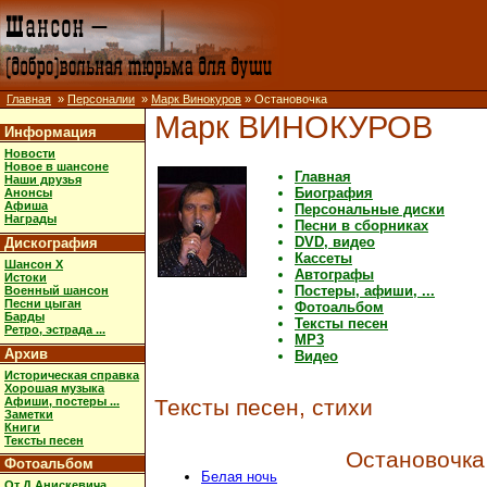
Главная
»
Персоналии
»
Марк Винокуров
» Остановочка
Марк ВИНОКУРОВ
Информация
Новости
Новое в шансоне
Главная
Наши друзья
Биография
Анонсы
Афиша
Персональные диски
Награды
Песни в сборниках
DVD, видео
Дискография
Кассеты
Шансон X
Автографы
Истоки
Постеры, афиши, ...
Военный шансон
Песни цыган
Фотоальбом
Барды
Тексты песен
Ретро, эстрада ...
MP3
Архив
Видео
Историческая справка
Хорошая музыка
Афиши, постеры ...
Тексты песен, стихи
Заметки
Книги
Тексты песен
Остановочка
Фотоальбом
Белая ночь
От Д.Анискевича