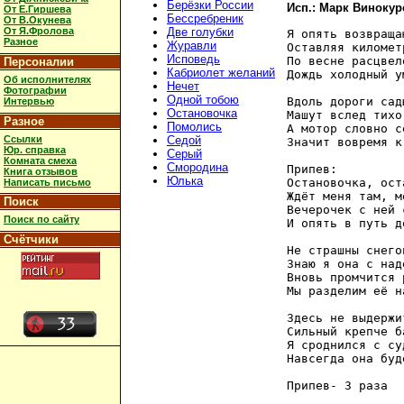
Берёзки России
Исп.: Марк Винокур
От Е.Гиршева
Бессребреник
От В.Окунева
От Я.Фролова
Две голубки
Я опять возвраща
Разное
Журавли
Оставляя километ
Исповедь
По весне расцвел
Персоналии
Кабриолет желаний
Дождь холодный у
Об исполнителях
Нечет
Фотографии
Одной тобою
Вдоль дороги сад
Интервью
Остановочка
Машут вслед тихо
Разное
Помолись
А мотор словно с
Ссылки
Седой
Значит вовремя к
Юр. справка
Серый
Комната смеха
Смородина
Припев:

Книга отзывов
Юлька
Остановочка, ост
Написать письмо
Ждёт меня там, м
Поиск
Вечерочек с ней 
Поиск по сайту
И опять в путь д
Счётчики
Не страшны снего
Знаю я она с над
Вновь промчится 
Мы разделим её н
Здесь не выдержи
Сильный крепче б
Я сроднился с су
Навсегда она буд
Припев- 3 раза 
