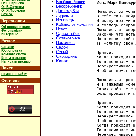
Берёзки России
Исп.: Марк Винокур
От Е.Гиршева
Бессребреник
От В.Окунева
От Я.Фролова
Две голубки
Помолись за меня
Разное
Журавли
В себе силы найд
Исповедь
И икону возьми в
Персоналии
Кабриолет желаний
И господь сохран
Об исполнителях
Нечет
Помолись и повер
Фотографии
Одной тобою
Закричи что есть
Интервью
Остановочка
Но а если твой г
Разное
Помолись
Ты молитву свою 
Ссылки
Седой
Юр. справка
Серый
Припев: 

Комната смеха
Смородина
Когда приходит в
Книга отзывов
Юлька
То вспоминаем мы
Написать письмо
Перекрестившись 
Поиск
Чтоб он помог те
Поиск по сайту
Помолись и прост
Счётчики
И в тяжёлый моме
Своих слёз не ст
Боль пройдёт и к
Припев: 

Когда приходит в
То вспоминаем мы
Перекрестившись 
Чтоб он помог те
Когда приходит в
То вспоминаем мы
Перекрестившись 