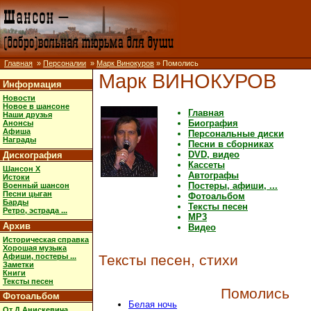
Главная
»
Персоналии
»
Марк Винокуров
» Помолись
Марк ВИНОКУРОВ
Информация
Новости
Новое в шансоне
Главная
Наши друзья
Биография
Анонсы
Афиша
Персональные диски
Награды
Песни в сборниках
DVD, видео
Дискография
Кассеты
Шансон X
Автографы
Истоки
Постеры, афиши, ...
Военный шансон
Песни цыган
Фотоальбом
Барды
Тексты песен
Ретро, эстрада ...
MP3
Архив
Видео
Историческая справка
Хорошая музыка
Афиши, постеры ...
Тексты песен, стихи
Заметки
Книги
Тексты песен
Помолись
Фотоальбом
Белая ночь
От Д.Анискевича