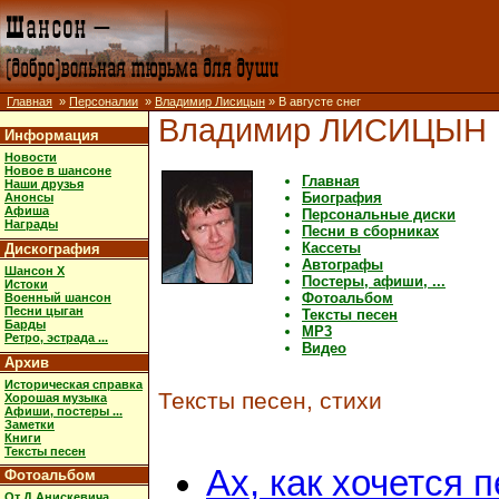
Главная
»
Персоналии
»
Владимир Лисицын
» В августе снег
Владимир ЛИСИЦЫН
Информация
Новости
Новое в шансоне
Главная
Наши друзья
Биография
Анонсы
Афиша
Персональные диски
Награды
Песни в сборниках
Кассеты
Дискография
Автографы
Шансон X
Постеры, афиши, ...
Истоки
Фотоальбом
Военный шансон
Песни цыган
Тексты песен
Барды
MP3
Ретро, эстрада ...
Видео
Архив
Историческая справка
Тексты песен, стихи
Хорошая музыка
Афиши, постеры ...
Заметки
Книги
Тексты песен
Ах, как хочется 
Фотоальбом
От Д.Анискевича