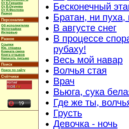
От Е.Гиршева
Бесконечный эта
От В.Окунева
От Я.Фролова
Разное
Братан, ни пуха, 
Персоналии
В августе снег
Об исполнителях
Фотографии
Интервью
В процессе спор
Разное
Ссылки
рубаху!
Юр. справка
Комната смеха
Книга отзывов
Весь мой навар
Написать письмо
Поиск
Волчья стая
Поиск по сайту
Счётчики
Врач
Вьюга, сука бела
Где же ты, волчь
Грусть
Девочка - ночь