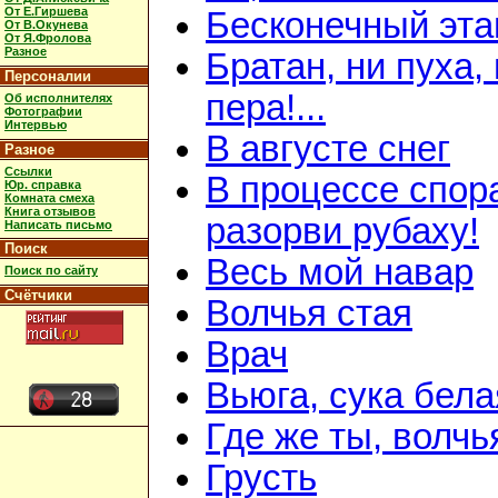
От Е.Гиршева
Бесконечный эта
От В.Окунева
От Я.Фролова
Разное
Братан, ни пуха,
Персоналии
пера!...
Об исполнителях
Фотографии
Интервью
В августе снег
Разное
Ссылки
В процессе спор
Юр. справка
Комната смеха
Книга отзывов
разорви рубаху!
Написать письмо
Поиск
Весь мой навар
Поиск по сайту
Счётчики
Волчья стая
Врач
Вьюга, сука бела
Где же ты, волчь
Грусть