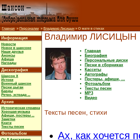
Главная
»
Персоналии
»
Владимир Лисицын
» О мате в стихах
Владимир ЛИСИЦЫН
Информация
Новости
Новое в шансоне
Главная
Наши друзья
Биография
Анонсы
Афиша
Персональные диски
Награды
Песни в сборниках
Кассеты
Дискография
Автографы
Шансон X
Постеры, афиши, ...
Истоки
Фотоальбом
Военный шансон
Песни цыган
Тексты песен
Барды
MP3
Ретро, эстрада ...
Видео
Архив
Историческая справка
Тексты песен, стихи
Хорошая музыка
Афиши, постеры ...
Заметки
Книги
Тексты песен
Ах, как хочется 
Фотоальбом
От Д.Анискевича