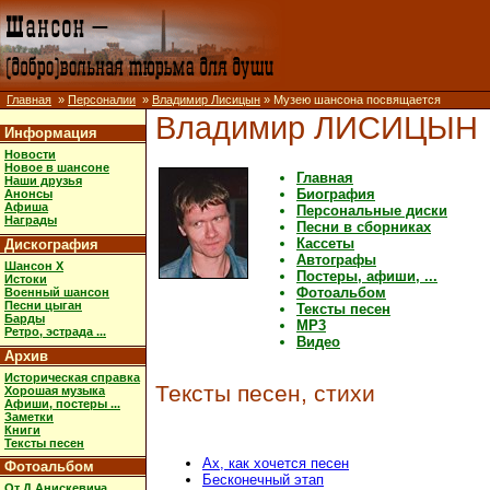
Главная
»
Персоналии
»
Владимир Лисицын
» Музею шансона посвящается
Владимир ЛИСИЦЫН
Информация
Новости
Новое в шансоне
Главная
Наши друзья
Биография
Анонсы
Афиша
Персональные диски
Награды
Песни в сборниках
Кассеты
Дискография
Автографы
Шансон X
Постеры, афиши, ...
Истоки
Фотоальбом
Военный шансон
Песни цыган
Тексты песен
Барды
MP3
Ретро, эстрада ...
Видео
Архив
Историческая справка
Тексты песен, стихи
Хорошая музыка
Афиши, постеры ...
Заметки
Книги
Тексты песен
Ах, как хочется песен
Фотоальбом
Бесконечный этап
От Д.Анискевича