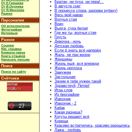
Братан, ни пуха, ни пера!...
От Е.Гиршева
В августе снег
От В.Окунева
От Я.Фролова
В процессе спора, разорви рубаху!
Разное
Весь мой навар
Волчья стая
Персоналии
Врач
Об исполнителях
Вьюга, сука белая
Фотографии
Где же ты, волчья стая
Интервью
Грусть
Разное
Девочка - ночь
Ссылки
Детская любовь
Юр. справка
Если б знать всё наперёд
Комната смеха
Жаль, не при жизни
Книга отзывов
Женщины
Написать письмо
Жизнь ещё, вся впереди
Поиск
Жизнь неплоха
Поиск по сайту
Замужем
Застольная
Счётчики
Зачем я тебе нужен такой
Здравствуй, Питер!
Игра слов
Из биографии
Извозчик
Извозчик - 2
Кабак
Какая разница?
Когуты решают всё
Кореша
Красиво встретились, красиво разошлись
Лажа - любовь