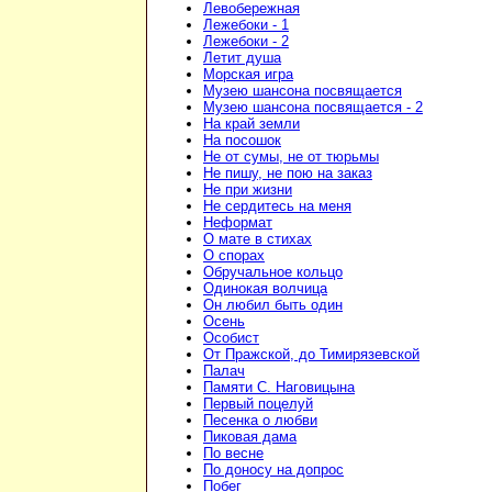
Левобережная
Лежебоки - 1
Лежебоки - 2
Летит душа
Морская игра
Музею шансона посвящается
Музею шансона посвящается - 2
На край земли
На посошок
Не от сумы, не от тюрьмы
Не пишу, не пою на заказ
Не при жизни
Не сердитесь на меня
Неформат
О мате в стихах
О спорах
Обручальное кольцо
Одинокая волчица
Он любил быть один
Осень
Особист
От Пражской, до Тимирязевской
Палач
Памяти С. Наговицына
Первый поцелуй
Песенка о любви
Пиковая дама
По весне
По доносу на допрос
Побег