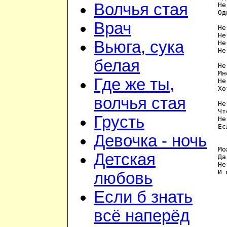
Волчья стая
Не
Од
Врач
Не
Не
Вьюга, сука
Не
Не
белая
Не
Мн
Где же ты,
Не
Хо
волчья стая
Не
Чт
Грусть
Не
Ес
Девочка - ночь
Мо
Детская
Да
Не
любовь
Если б знать
всё наперёд