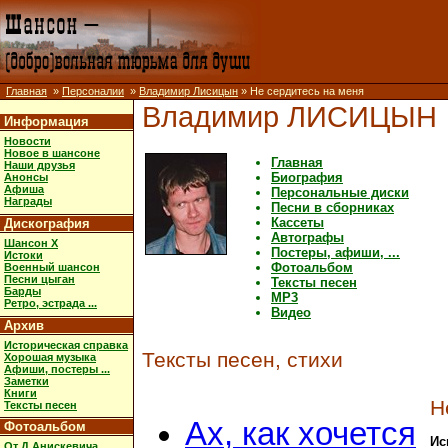
Главная
»
Персоналии
»
Владимир Лисицын
» Не сердитесь на меня
Владимир ЛИСИЦЫН
Информация
Новости
Новое в шансоне
Главная
Наши друзья
Биография
Анонсы
Афиша
Персональные диски
Награды
Песни в сборниках
Кассеты
Дискография
Автографы
Шансон X
Постеры, афиши, ...
Истоки
Фотоальбом
Военный шансон
Песни цыган
Тексты песен
Барды
MP3
Ретро, эстрада ...
Видео
Архив
Историческая справка
Тексты песен, стихи
Хорошая музыка
Афиши, постеры ...
Заметки
Книги
Н
Тексты песен
Ах, как хочется
Фотоальбом
Ис
От Д.Анискевича