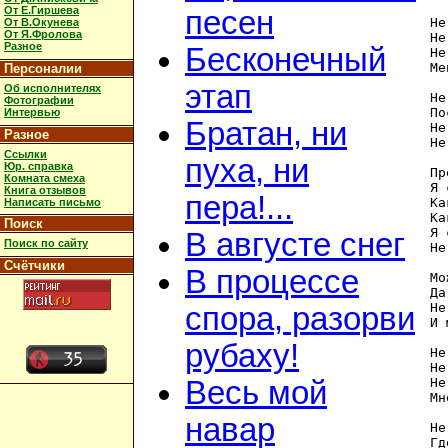
От Е.Гиршева
песен
Не
От В.Окунева
От Я.Фролова
Не
Разное
Бесконечный
Не
Ме
Персоналии
этап
Об исполнителях
Не
Фотографии
По
Интервью
Братан, ни
Не
Разное
Не
Ссылки
пуха, ни
Юр. справка
Пр
Комната смеха
Я 
Книга отзывов
пера!...
Ка
Написать письмо
Ка
Поиск
Я 
В августе снег
Поиск по сайту
Не
Счётчики
В процессе
Мо
Да
Не
спора, разорви
И 
рубаху!
Не
Не
Не
Весь мой
Мн
навар
Не
Гд