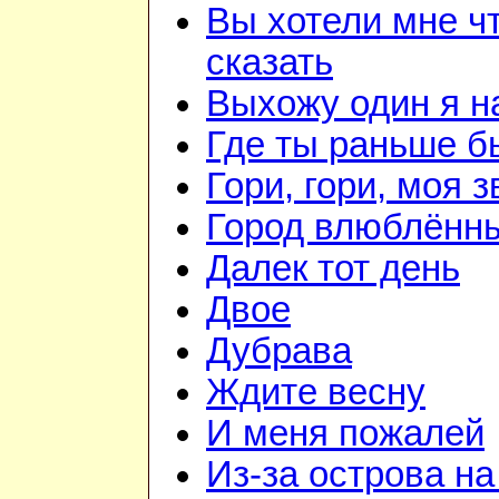
Вы хотели мне ч
сказать
Выхожу один я н
Где ты раньше б
Гори, гори, моя з
Город влюблённ
Далек тот день
Двое
Дубрава
Ждите весну
И меня пожалей
Из-за острова н