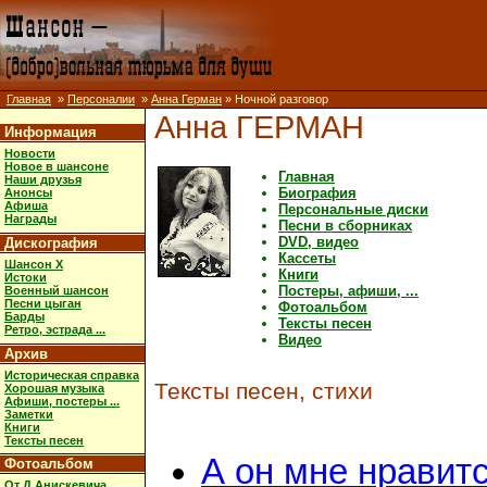
Главная
»
Персоналии
»
Анна Герман
» Ночной разговор
Анна ГЕРМАН
Информация
Новости
Новое в шансоне
Главная
Наши друзья
Биография
Анонсы
Афиша
Персональные диски
Награды
Песни в сборниках
DVD, видео
Дискография
Кассеты
Шансон X
Книги
Истоки
Постеры, афиши, ...
Военный шансон
Песни цыган
Фотоальбом
Барды
Тексты песен
Ретро, эстрада ...
Видео
Архив
Историческая справка
Тексты песен, стихи
Хорошая музыка
Афиши, постеры ...
Заметки
Книги
Тексты песен
А он мне нравит
Фотоальбом
От Д.Анискевича