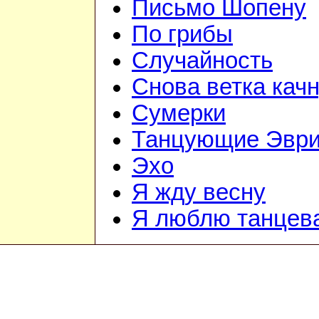
Письмо Шопену
По грибы
Случайность
Снова ветка кач
Сумерки
Танцующие Эври
Эхо
Я жду весну
Я люблю танцев