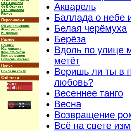
От Е.Гиршева
Акварель
От В.Окунева
От Я.Фролова
Разное
Баллада о небе 
Персоналии
Белая черёмуха
Об исполнителях
Фотографии
Интервью
Берёза
Разное
Ссылки
Вдоль по улице 
Юр. справка
Комната смеха
Книга отзывов
метёт
Написать письмо
Поиск
Веришь ли ты в 
Поиск по сайту
Счётчики
любовь?
Весеннее танго
Весна
Возвращение ро
Всё на свете из