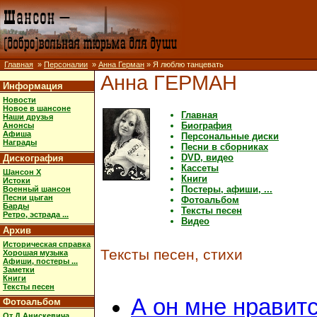
Главная
»
Персоналии
»
Анна Герман
» Я люблю танцевать
Анна ГЕРМАН
Информация
Новости
Новое в шансоне
Главная
Наши друзья
Биография
Анонсы
Афиша
Персональные диски
Награды
Песни в сборниках
DVD, видео
Дискография
Кассеты
Шансон X
Книги
Истоки
Постеры, афиши, ...
Военный шансон
Песни цыган
Фотоальбом
Барды
Тексты песен
Ретро, эстрада ...
Видео
Архив
Историческая справка
Тексты песен, стихи
Хорошая музыка
Афиши, постеры ...
Заметки
Книги
Тексты песен
А он мне нравит
Фотоальбом
От Д.Анискевича