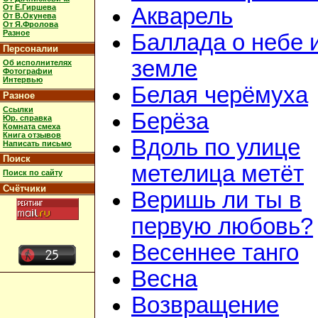
От Е.Гиршева
Акварель
От В.Окунева
От Я.Фролова
Разное
Баллада о небе 
Персоналии
земле
Об исполнителях
Фотографии
Интервью
Белая черёмуха
Разное
Ссылки
Берёза
Юр. справка
Комната смеха
Книга отзывов
Вдоль по улице
Написать письмо
Поиск
метелица метёт
Поиск по сайту
Счётчики
Веришь ли ты в
первую любовь?
Весеннее танго
Весна
Возвращение