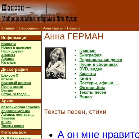
Главная
»
Персоналии
»
Анна Герман
» Невеста
Анна ГЕРМАН
Информация
Новости
Новое в шансоне
Главная
Наши друзья
Биография
Анонсы
Афиша
Персональные диски
Награды
Песни в сборниках
DVD, видео
Дискография
Кассеты
Шансон X
Книги
Истоки
Постеры, афиши, ...
Военный шансон
Песни цыган
Фотоальбом
Барды
Тексты песен
Ретро, эстрада ...
Видео
Архив
Историческая справка
Тексты песен, стихи
Хорошая музыка
Афиши, постеры ...
Заметки
Книги
Тексты песен
А он мне нравит
Фотоальбом
От Д.Анискевича