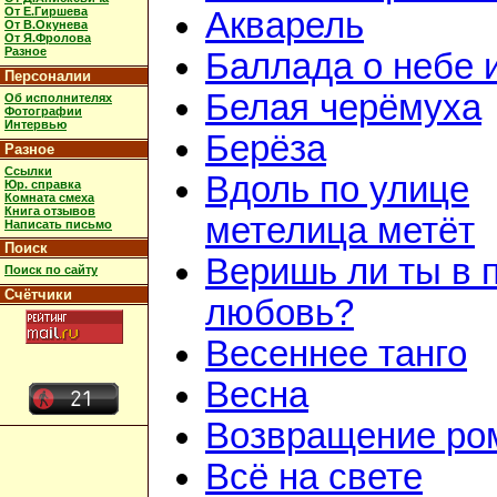
От Е.Гиршева
Акварель
От В.Окунева
От Я.Фролова
Разное
Баллада о небе 
Персоналии
Белая черёмуха
Об исполнителях
Фотографии
Интервью
Берёза
Разное
Ссылки
Вдоль по улице
Юр. справка
Комната смеха
Книга отзывов
метелица метёт
Написать письмо
Поиск
Веришь ли ты в 
Поиск по сайту
Счётчики
любовь?
Весеннее танго
Весна
Возвращение ро
Всё на свете