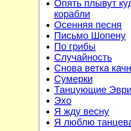
Опять плывут ку
корабли
Осенняя песня
Письмо Шопену
По грибы
Случайность
Снова ветка кач
Сумерки
Танцующие Эври
Эхо
Я жду весну
Я люблю танцев