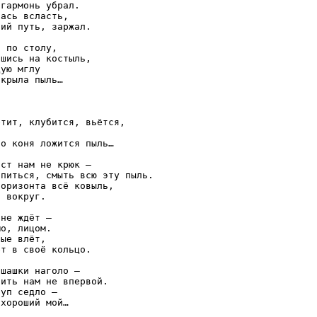
гармонь убрал.

ась всласть,

ий путь, заржал.

 по столу,

шись на костыль,

ую мглу

крыла пыль…

тит, клубится, вьётся,

о коня ложится пыль…

ст нам не крюк –

питься, смыть всю эту пыль.

оризонта всё ковыль,

 вокруг.

не ждёт –

о, лицом.

ые влёт,

т в своё кольцо.

шашки наголо –

ить нам не впервой.

уп седло –

хороший мой…
