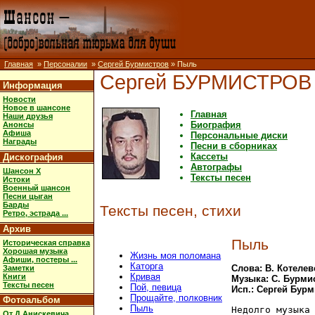
Главная
»
Персоналии
»
Сергей Бурмистров
» Пыль
Сергей БУРМИСТРОВ
Информация
Новости
Новое в шансоне
Главная
Наши друзья
Биография
Анонсы
Афиша
Персональные диски
Награды
Песни в сборниках
Кассеты
Дискография
Автографы
Шансон X
Тексты песен
Истоки
Военный шансон
Песни цыган
Барды
Тексты песен, стихи
Ретро, эстрада ...
Архив
Пыль
Историческая справка
Хорошая музыка
Жизнь моя поломана
Афиши, постеры ...
Каторга
Слова: В. Котелев
Заметки
Кривая
Книги
Музыка: С. Бурми
Тексты песен
Пой, певица
Исп.: Сергей Бур
Прощайте, полковник
Фотоальбом
Пыль
Недолго музыка 
От Д.Анискевича