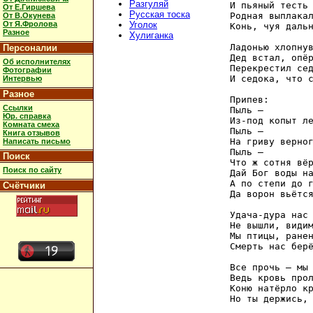
Разгуляй
И пьяный тесть 
От Е.Гиршева
Русская тоска
Родная выплакал
От В.Окунева
От Я.Фролова
Уголок
Конь, чуя дальн
Разное
Хулиганка
Ладонью хлопнув
Персоналии
Дед встал, опёр
Об исполнителях
Перекрестил сед
Фотографии
И седока, что с
Интервью
Разное
Припев:

Ссылки
Пыль –

Юр. справка
Из-под копыт ле
Комната смеха
Пыль –

Книга отзывов
На гриву верног
Написать письмо
Пыль –

Поиск
Что ж сотня вёр
Поиск по сайту
Дай Бог воды на
А по степи до г
Счётчики
Да ворон вьётся
Удача-дура нас 
Не вышли, видим
Мы птицы, ранен
Смерть нас берё
Все прочь – мы 
Ведь кровь прол
Коню натёрло кр
Но ты держись, 