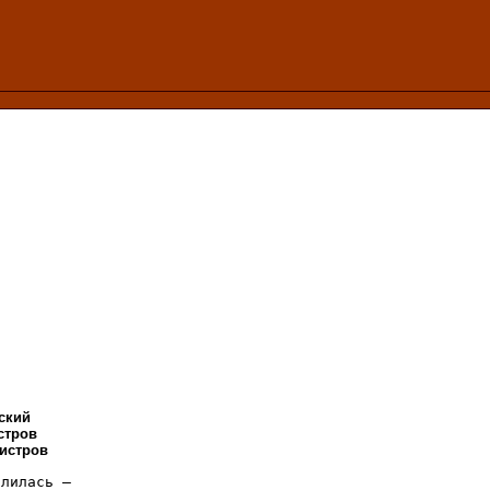
ский
стров
мистров
лилась –
