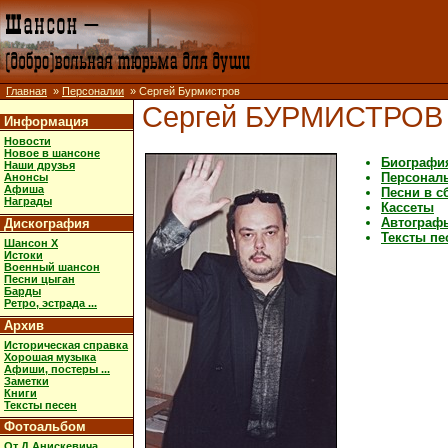
Главная
»
Персоналии
» Сергей Бурмистров
Сергей БУРМИСТРОВ
Информация
Новости
Новое в шансоне
Биографи
Наши друзья
Персонал
Анонсы
Афиша
Песни в с
Награды
Кассеты
Автограф
Дискография
Тексты пе
Шансон X
Истоки
Военный шансон
Песни цыган
Барды
Ретро, эстрада ...
Архив
Историческая справка
Хорошая музыка
Афиши, постеры ...
Заметки
Книги
Тексты песен
Фотоальбом
От Д.Анискевича