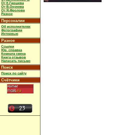
От Е.Гиршева
От В.Окунева
От Я.Фролова
Разное
Персоналии
Об исполнителях
Фотографии
Интервью
Разное
Ссылки
Юр. справка
Комната смеха
Книга отзывов
Написать письмо
Поиск
Поиск по сайту
Счётчики