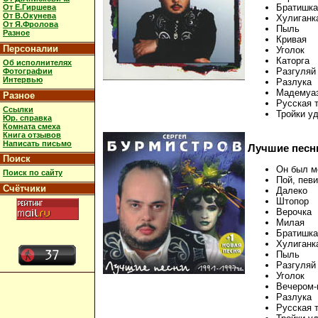
Братишка
От Е.Гиршева
От В.Окунева
Хулиганк
От Я.Фролова
Пыль
Разное
Кривая
Персоналии
Уголок
Каторга
Об исполнителях
Разгуляй
Фотографии
Интервью
Разлука
Мадемуа
Разное
Русская 
Ссылки
Тройки у
Юр. справка
Комната смеха
Книга отзывов
Написать письмо
Лучшие песни 
Поиск
Он был м
Поиск по сайту
Пой, пев
Счётчики
Далеко
Штопор
Верочка
Милая
Братишка
Хулиганк
Пыль
Разгуляй
Уголок
Вечером-
Разлука
Русская 