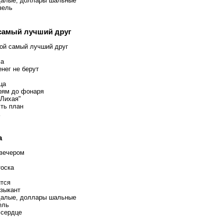
далые, доллары шальные
зель
самый лучший друг
ой самый лучший друг
ла
нег не берут
ца
рям до фонаря
"Лихая"
сть план
а
вечером
тоска
ится
узыкант
далые, доллары шальные
ель
 сердце