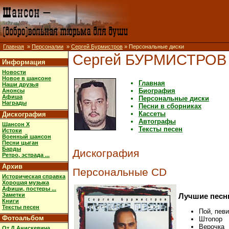
Главная
»
Персоналии
»
Сергей Бурмистров
» Персональные диски
Сергей БУРМИСТРОВ
Информация
Новости
Новое в шансоне
Главная
Наши друзья
Биография
Анонсы
Афиша
Персональные диски
Награды
Песни в сборниках
Кассеты
Дискография
Автографы
Шансон X
Тексты песен
Истоки
Военный шансон
Песни цыган
Барды
Дискография
Ретро, эстрада ...
Архив
Персональные CD
Историческая справка
Хорошая музыка
Афиши, постеры ...
Заметки
Лучшие песн
Книги
Тексты песен
Пой, пев
Фотоальбом
Штопор
Верочка
От Д.Анискевича