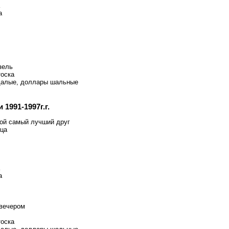
а
зель
тоска
далые, доллары шальные
1991-1997г.г.
ой самый лучший друг
ица
а
вечером
тоска