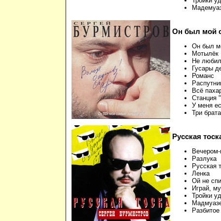
Тройки у
Мадемуа
Он был мой 
Он был м
Мотылёк
Не люби
Гусары де
Романс
Распутни
Всё паха
Станция 
У меня е
Три брата
Русская тоск
Вечером-
Разлука
Русская 
Ленка
Ой не сп
Играй, м
Тройки у
Мадмуаз
Разбитое