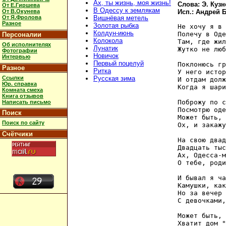
Ах, ты жизнь, моя жизнь!
Слова: Э. Куз
От Е.Гиршева
В Одессу к землякам
От В.Окунева
Исп.: Андрей 
От Я.Фролова
Вишнёвая метель
Разное
Золотая рыбка
Не хочу я в 
Колдун-июнь
Полечу в Оде
Персоналии
Колокола
Там, где жил
Об исполнителях
Лунатик
Жутко не люб
Фотографии
Новичок
Интервью
Первый поцелуй
Поклонюсь гр
Разное
Ритка
У него истор
Ссылки
Русская зима
И отдам долж
Юр. справка
Когда я шари
Комната смеха
Книга отзывов
Поброжу по с
Написать письмо
Посмотрю оде
Поиск
Может быть, 
Поиск по сайту
Ох, и закажу
Счётчики
На свою двад
Двадцать тыс
Ах, Одесса-м
О тебе, роди
И бывал я ча
Камушки, как
Но за вечер 
С девочками,
Может быть, 
Хватит дом "