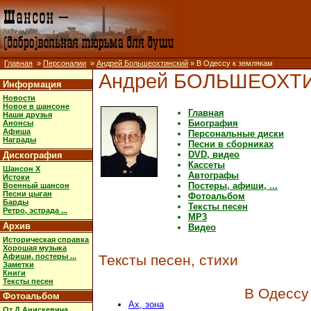
Главная
»
Персоналии
»
Андрей Большеохтинский
» В Одессу к землякам
Андрей БОЛЬШЕОХТ
Информация
Новости
Новое в шансоне
Главная
Наши друзья
Биография
Анонсы
Афиша
Персональные диски
Награды
Песни в сборниках
DVD, видео
Дискография
Кассеты
Шансон X
Автографы
Истоки
Постеры, афиши, ...
Военный шансон
Песни цыган
Фотоальбом
Барды
Тексты песен
Ретро, эстрада ...
MP3
Архив
Видео
Историческая справка
Хорошая музыка
Афиши, постеры ...
Тексты песен, стихи
Заметки
Книги
Тексты песен
В Одессу
Фотоальбом
Ах, зона
От Д.Анискевича