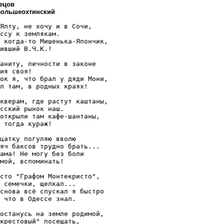
нецов
Большеохтинский
Ялту, не хочу и в Сочи,

ссу к землякам.

 когда-то Мишенька-Япончик,

ивший В.Ч.К.!

аниту, личности в законе

ия своя!

ок я, что брал у дяди Мони,

л там, в родных краях!

кверам, где растут каштаны,

сский рынок наш.

открыли там кафе-шантаны,

 тогда кураж!

цатку погуляю вволю

яч баксов трудно брать...

ама! Не могу без боли

мой, вспоминать!

сто "Графом Монтекристо",

 семечки, щелкал...

снова всё спускал я быстро

 что в Одессе знал.

останусь на земле родимой,

крестовый" посещать,
