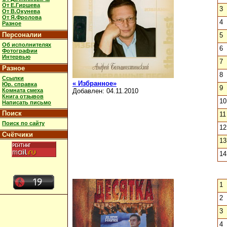
От Е.Гиршева
3
От В.Окунева
От Я.Фролова
4
Разное
Персоналии
5
Об исполнителях
6
Фотографии
Интервью
7
Разное
8
Ссылки
« Избранное»
Юр. справка
9
Комната смеха
Добавлен: 04.11.2010
Книга отзывов
10
Написать письмо
Поиск
11
Поиск по сайту
12
Счётчики
13
14
1
2
3
4