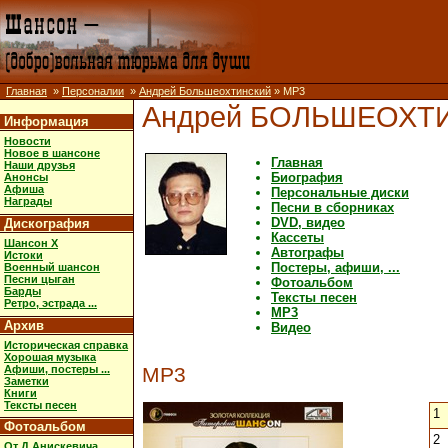
Главная
»
Персоналии
»
Андрей Большеохтинский
» MP3
Андрей БОЛЬШЕОХТ
Информация
Новости
Новое в шансоне
Главная
Наши друзья
Биография
Анонсы
Афиша
Персональные диски
Награды
Песни в сборниках
DVD, видео
Дискография
Кассеты
Шансон X
Автографы
Истоки
Постеры, афиши, ...
Военный шансон
Песни цыган
Фотоальбом
Барды
Тексты песен
Ретро, эстрада ...
MP3
Архив
Видео
Историческая справка
Хорошая музыка
Афиши, постеры ...
MP3
Заметки
Книги
Тексты песен
1
Фотоальбом
2
От Д.Анискевича