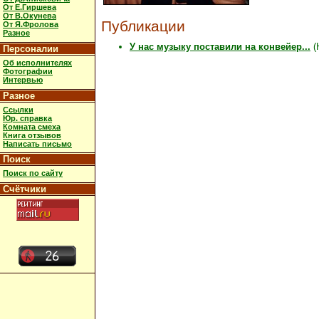
От Е.Гиршева
От В.Окунева
Публикации
От Я.Фролова
Разное
У нас музыку поставили на конвейер...
(
Персоналии
Об исполнителях
Фотографии
Интервью
Разное
Ссылки
Юр. справка
Комната смеха
Книга отзывов
Написать письмо
Поиск
Поиск по сайту
Счётчики