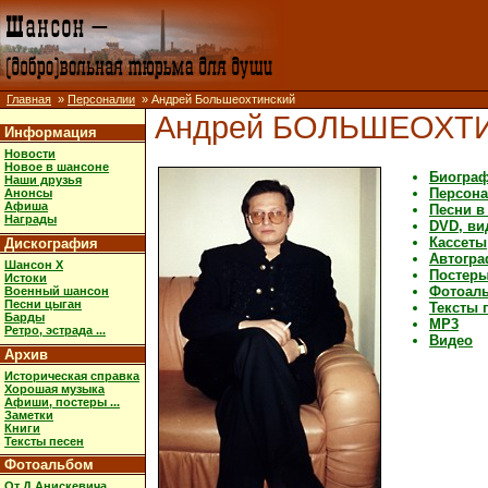
Главная
»
Персоналии
» Андрей Большеохтинский
Андрей БОЛЬШЕОХТ
Информация
Новости
Новое в шансоне
Биогра
Наши друзья
Персона
Анонсы
Афиша
Песни в
Награды
DVD, ви
Кассеты
Дискография
Автогр
Шансон X
Постеры
Истоки
Фотоал
Военный шансон
Песни цыган
Тексты 
Барды
MP3
Ретро, эстрада ...
Видео
Архив
Историческая справка
Хорошая музыка
Афиши, постеры ...
Заметки
Книги
Тексты песен
Фотоальбом
От Д.Анискевича