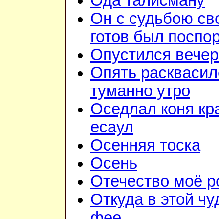
Ода талисману
Он с судьбою св
готов был поспо
Опустился вечер
Опять расквасил
туманно утро
Оседлал коня кр
есаул
Осенняя тоска
Осень
Отечество моё 
Откуда в этой чу
фее