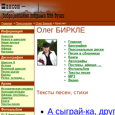
Главная
»
Персоналии
»
Олег Биркле
» Браслет
Олег БИРКЛЕ
Информация
Новости
Новое в шансоне
Главная
Наши друзья
Биография
Анонсы
Афиша
Персональные диски
Награды
Песни в сборниках
Книги
Дискография
Автографы
Шансон X
Постеры, афиши, ...
Истоки
Фотоальбом
Военный шансон
Песни цыган
Тексты песен
Барды
MP3
Ретро, эстрада ...
Видео
Архив
Историческая справка
Тексты песен, стихи
Хорошая музыка
Афиши, постеры ...
Заметки
Книги
Тексты песен
А сыграй-ка, друг
Фотоальбом
От Д.Анискевича