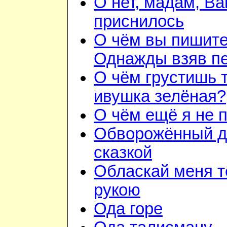
О нет, мадам, Ва
приснилось
О чём вы пишит
Однажды взяв п
О чём грустишь 
ивушка зелёная?
О чём ещё я не 
Обворожённый 
сказкой
Обласкай меня т
рукою
Ода горе