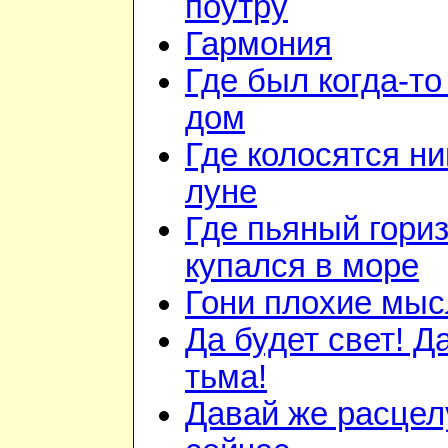
поутру
Гармония
Где был когда-то
дом
Где колосятся н
луне
Где пьяный гори
купался в море
Гони плохие мыс
Да будет свет! Д
тьма!
Давай же расце