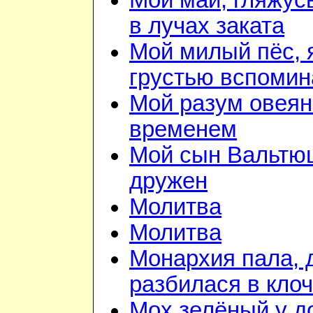
Мой май, гляжусь
в лучах заката
Мой милый пёс, 
грустью вспоми
Мой разум овея
временем
Мой сын Вальтю
дружен
Молитва
Молитва
Монархия пала, 
разбилася в кло
Мох зелёный у д