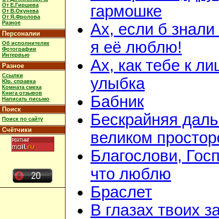
От Е.Гиршева
гармошке
От В.Окунева
От Я.Фролова
Разное
Ах, если б знали 
Персоналии
я её люблю!
Об исполнителях
Фотографии
Интервью
Ах, как тебе к ли
Разное
Ссылки
улыбка
Юр. справка
Комната смеха
Книга отзывов
Бабник
Написать письмо
Поиск
Бескрайняя даль
Поиск по сайту
Счётчики
великом простор
Благослови, Госп
что люблю
Браслет
В глазах твоих з