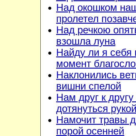
Над окошком на
пролетел позавч
Над речкою опят
взошла луна
Найду ли я себя 
момент благосл
Наклонились вет
вишни спелой
Нам друг к другу
дотянуться руко
Намочит травы 
порой осенней