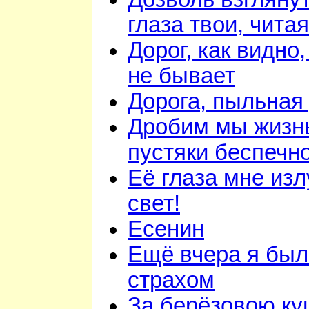
глаза твои, читая
Дорог, как видно,
не бывает
Дорога, пыльная
Дробим мы жизн
пустяки беспечн
Её глаза мне из
свет!
Есенин
Ещё вчера я был
страхом
За берёзовою к