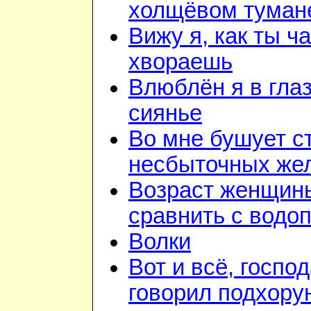
холщёвом туман
Вижу я, как ты ч
хвораешь
Влюблён я в глаз
сиянье
Во мне бушует с
несбыточных же
Возраст женщин
сравнить с водо
Волки
Вот и всё, госпо
говорил подхору