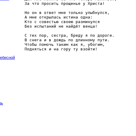
За что просить прощенье у Христа!

Но он в ответ мне только улыбнулся, 

А мне открылась истина одна: 

Кто с совестью своею разминулся 

Без испытаний не найдёт венца!

С тех пор, сестра, бреду я по дороге. 

В снега и в дождь по длинному пути. 

Чтобы помочь таким как я, убогим, 

небесной
шь