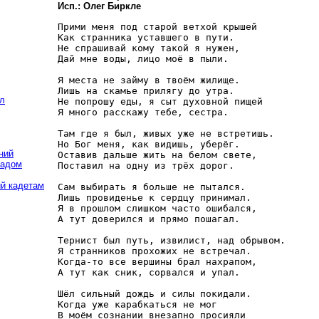
Исп.: Олег Биркле
Прими меня под старой ветхой крышей 

Как странника уставшего в пути. 

Не спрашивай кому такой я нужен, 

Дай мне воды, лицо моё в пыли.

Я места не займу в твоём жилище. 

Лишь на скамье прилягу до утра. 

ел
Не попрошу еды, я сыт духовной пищей 

Я много расскажу тебе, сестра.

Там где я был, живых уже не встретишь. 

Но Бог меня, как видишь, уберёг. 

ний
Оставив дальше жить на белом свете, 

падом
Поставил на одну из трёх дорог.

ий кадетам
Сам выбирать я больше не пытался. 

Лишь провиденье к сердцу принимал. 

Я в прошлом слишком часто ошибался, 

А тут доверился и прямо пошагал.

Тернист был путь, извилист, над обрывом. 

Я странников прохожих не встречал. 

Когда-то все вершины брал нахрапом, 

А тут как сник, сорвался и упал.

Шёл сильный дождь и силы покидали. 

Когда уже карабкаться не мог 

В моём сознании внезапно просияли 
