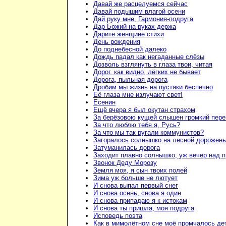
Давай же расцелуемся сейчас
Давай подышим влагой осени
Дай руку мне, Гармония-подруга
Дар Божий на руках держа
Дарите женщине стихи
День рождения
До поднебесной далеко
Дождь падал как негаданные слёзы
Дозволь взглянуть в глаза твои, читая
Дорог, как видно, лёгких не бывает
Дорога, пыльная дорога
Дробим мы жизнь на пустяки беспечно
Её глаза мне излучают свет!
Есенин
Ещё вчера я был окутан страхом
За берёзовою кущей слышен громкий пере
За что люблю тебя я, Русь?
За что мы так ругали коммунистов?
Загоралось солнышко на лесной дорожень
Затуманилась дорога
Заходит плавно солнышко, уж вечер над 
Звонок Деду Морозу
Земля моя, я сын твоих полей
Зима уж больше не лютует
И снова выпал первый снег
И снова осень, снова я один
И снова припадаю я к истокам
И снова ты пришла, моя подруга
Исповедь поэта
Как в мимолётном сне моё промчалось де