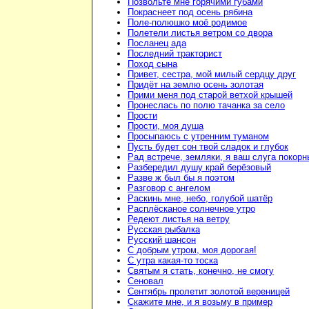
Позвольте мне горячими губами
Покраснеет под осень рябина
Поле-полюшко моё родимое
Полетели листья ветром со двора
Посланец ада
Последний тракторист
Поход сына
Привет, сестра, мой милый сердцу друг
Придёт на землю осень золотая
Прими меня под старой ветхой крышей
Пронеслась по полю тачанка за село
Прости
Прости, моя душа
Просыпаюсь с утренним туманом
Пусть будет сон твой сладок и глубок
Рад встрече, земляки, я ваш слуга покорн
Разбередил душу край берёзовый
Разве ж был бы я поэтом
Разговор с ангелом
Раскинь мне, небо, голубой шатёр
Расплёсканое солнечное утро
Редеют листья на ветру
Русская рыбалка
Русский шансон
С добрым утром, моя дорогая!
С утра какая-то тоска
Святым я стать, конечно, не смогу
Сеновал
Сентябрь пролетит золотой вереницей
Скажите мне, и я возьму в пример