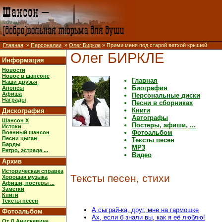
Главная
»
Персоналии
»
Олег Биркле
» Прими меня под старой ветхой крышей
Олег БИРКЛЕ
Информация
Новости
Новое в шансоне
Главная
Наши друзья
Биография
Анонсы
Афиша
Персональные диски
Награды
Песни в сборниках
Книги
Дискография
Автографы
Шансон X
Постеры, афиши, ...
Истоки
Фотоальбом
Военный шансон
Песни цыган
Тексты песен
Барды
MP3
Ретро, эстрада ...
Видео
Архив
Историческая справка
Тексты песен, стихи
Хорошая музыка
Афиши, постеры ...
Заметки
Книги
Тексты песен
А сыграй-ка, друг, мне на гармошке
Фотоальбом
Ах, если б знали вы, как я её люблю!
От Д.Анискевича