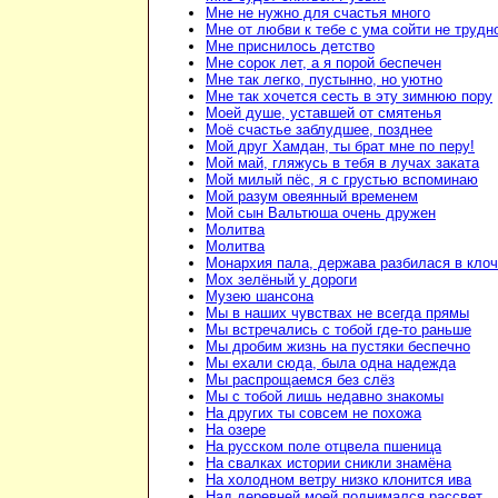
Мне не нужно для счастья много
Мне от любви к тебе с ума сойти не трудн
Мне приснилось детство
Мне сорок лет, а я порой беспечен
Мне так легко, пустынно, но уютно
Мне так хочется сесть в эту зимнюю пору
Моей душе, уставшей от смятенья
Моё счастье заблудшее, позднее
Мой друг Хамдан, ты брат мне по перу!
Мой май, гляжусь в тебя в лучах заката
Мой милый пёс, я с грустью вспоминаю
Мой разум овеянный временем
Мой сын Вальтюша очень дружен
Молитва
Молитва
Монархия пала, держава разбилася в кло
Мох зелёный у дороги
Музею шансона
Мы в наших чувствах не всегда прямы
Мы встречались с тобой где-то раньше
Мы дробим жизнь на пустяки беспечно
Мы ехали сюда, была одна надежда
Мы распрощаемся без слёз
Мы с тобой лишь недавно знакомы
На других ты совсем не похожа
На озере
На русском поле отцвела пшеница
На свалках истории сникли знамёна
На холодном ветру низко клонится ива
Над деревней моей поднимался рассвет