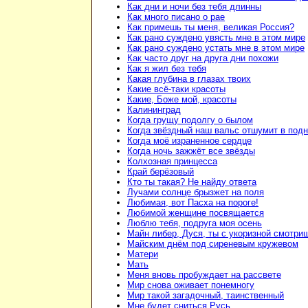
Как дни и ночи без тебя длинны
Как много писано о рае
Как примешь ты меня, великая Россия?
Как рано суждено увясть мне в этом мире
Как рано суждено устать мне в этом мире
Как часто друг на друга дни похожи
Как я жил без тебя
Какая глубина в глазах твоих
Какие всё-таки красоты
Какие, Боже мой, красоты
Калининград
Когда грущу подолгу о былом
Когда звёздный наш вальс отшумит в под
Когда моё израненное сердце
Когда ночь зажжёт все звёзды
Колхозная принцесса
Край берёзовый
Кто ты такая? Не найду ответа
Лучами солнце брызжет на поля
Любимая, вот Пасха на пороге!
Любимой женщине посвящается
Люблю тебя, подруга моя осень
Майн либер, Дуся, ты с укоризной смотри
Майским днём под сиреневым кружевом
Матери
Мать
Меня вновь пробуждает на рассвете
Мир снова оживает понемногу
Мир такой загадочный, таинственный
Мне будет сниться Русь...