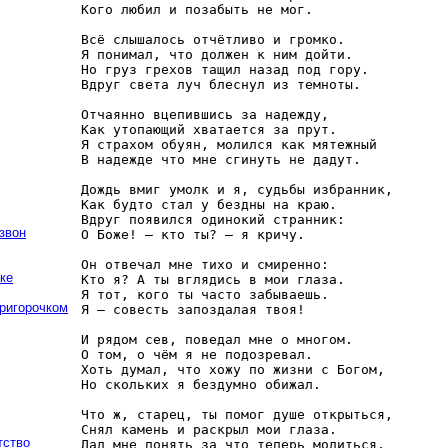
Кого любил и позабыть не мог.

Всё слышалось отчётливо и громко. 

Я понимал, что должен к ним дойти. 

Но груз грехов тащил назад под гору. 

Вдруг света луч блеснул из темноты.

Отчаянно вцепившись за надежду, 

Как утопающий хватается за прут. 

Я страхом обуян, молился как мятежный 

В надежде что мне сгинуть не дадут.

Дождь вмиг умолк и я, судьбы избранник, 

Как будто стал у бездны на краю. 

Вдруг появился одинокий странник: 

звон
О Боже! — кто ты? — я кричу.

Он отвечал мне тихо и смиренно: 

ке
Кто я? А ты вглядись в мои глаза. 

Я тот, кого ты часто забываешь. 

пригорочком
Я — совесть запоздалая твоя!

И рядом сев, поведал мне о многом. 

О том, о чём я не подозревал. 

Хоть думал, что хожу по жизни с Богом, 

Но скольких я бездумно обижал.

Что ж, старец, ты помог душе открыться, 

Снял камень и раскрыл мои глаза. 

тство
Дал мне понять за что теперь молиться, 
