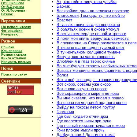
Ах, как тебе к лицу твоя улыбка
От Е.Гиршева
Бабник
От В.Окунева
От Я.Фролова
Бескрайняя даль на великом просторе
Разное
Благослови, Господь, ту, что люблю
Браслет
Персоналии
В глазах твоих загадка непростая
Об исполнителях
В объятьях осени я снова утонул
Фотографии
В остывшем сердце не найти тревоги
Интервью
В поля мои опять вернулась свежесть
Разное
В спецвагоне на Север разлетается в пеп
Ссылки
В тишине шагов виден тусклый свет
Юр. справка
В тучно-пьяном холщёвом тумане
Комната смеха
Вижу я, как ты часто хвораешь
Книга отзывов
Влюблён я в глаз твоих сиянье
Написать письмо
Во мне бушует страсть несбыточных жела
Поиск
Возраст женщины можно сравнить с водо
Поиск по сайту
Волки
Вот и всё, господа, — говорил подхорунж
Счётчики
Вот скоро, совсем уже скоро
Вот снова август на пороге
Всё соразмерно в мире и не ново
Вы мне сказали, что писал я пошло
Вы снова взгляд свой под ноги роняя
Выйду на покосы летом поутру
Гармония
Где был когда-то отчий дом
Где колосятся нивы при луне
Где пьяный горизонт купался в море
Гони плохие мысли прочь
Да будет свет! Да сгинет тьма!