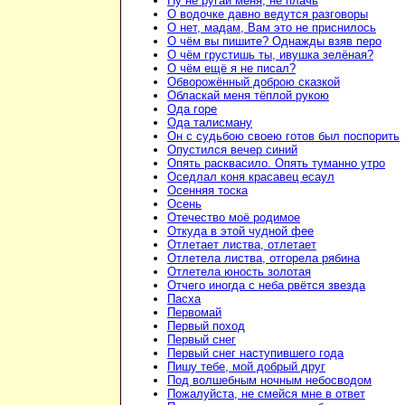
Ну не ругай меня, не плачь
О водочке давно ведутся разговоры
О нет, мадам, Вам это не приснилось
О чём вы пишите? Однажды взяв перо
О чём грустишь ты, ивушка зелёная?
О чём ещё я не писал?
Обворожённый доброю сказкой
Обласкай меня тёплой рукою
Ода горе
Ода талисману
Он с судьбою своею готов был поспорить
Опустился вечер синий
Опять расквасило. Опять туманно утро
Оседлал коня красавец есаул
Осенняя тоска
Осень
Отечество моё родимое
Откуда в этой чудной фее
Отлетает листва, отлетает
Отлетела листва, отгорела рябина
Отлетела юность золотая
Отчего иногда с неба рвётся звезда
Пасха
Первомай
Первый поход
Первый снег
Первый снег наступившего года
Пишу тебе, мой добрый друг
Под волшебным ночным небосводом
Пожалуйста, не смейся мне в ответ