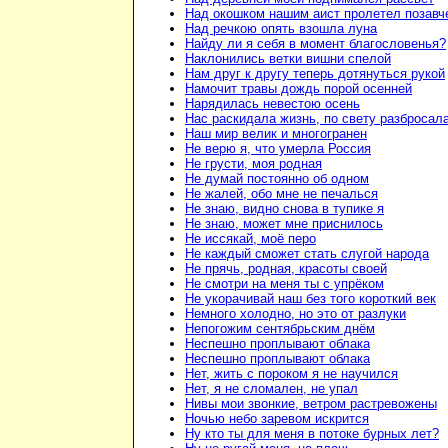
Над окошком нашим аист пролетел позавч
Над речкою опять взошла луна
Найду ли я себя в момент благословенья?
Наклонились ветки вишни спелой
Нам друг к другу теперь дотянуться рукой
Намочит травы дождь порой осенней
Нарядилась невестою осень
Нас раскидала жизнь, по свету разбросал
Наш мир велик и многогранен
Не верю я, что умерла Россия
Не грусти, моя родная
Не думай постоянно об одном
Не жалей, обо мне не печалься
Не знаю, видно снова в тупике я
Не знаю, может мне приснилось
Не иссякай, моё перо
Не каждый сможет стать слугой народа
Не прячь, родная, красоты своей
Не смотри на меня ты с упрёком
Не укорачивай наш без того короткий век
Немного холодно, но это от разлуки
Непогожим сентябрьским днём
Неспешно проплывают облака
Неспешно проплывают облака
Нет, жить с пороком я не научился
Нет, я не сломален, не упал
Нивы мои звонкие, ветром растревожены
Ночью небо заревом искрится
Ну кто ты для меня в потоке бурных лет?