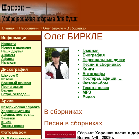
Главная
»
Персоналии
»
Олег Биркле
» В сборниках
Олег БИРКЛЕ
Информация
Новости
Новое в шансоне
Главная
Наши друзья
Биография
Анонсы
Афиша
Персональные диски
Награды
Песни в сборниках
Книги
Дискография
Автографы
Шансон X
Постеры, афиши, ...
Истоки
Фотоальбом
Военный шансон
Песни цыган
Тексты песен
Барды
MP3
Ретро, эстрада ...
Видео
Архив
Историческая справка
В сборниках
Хорошая музыка
Афиши, постеры ...
Заметки
Песни в сборниках
Книги
Тексты песен
Фотоальбом
Сборник:
Хорошая песня в дор
Выпус №9 - 2009 г.
От Д.Анискевича