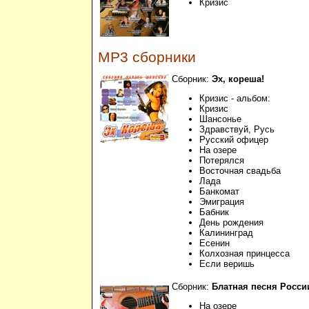
Кризис
MP3 сборники
Сборник:
Эх, кореша!
Кризис - альбом:
Кризис
Шансонье
Здравствуй, Русь
Русский офицер
На озере
Потерялся
Восточная свадьба
Лада
Банкомат
Эмиграция
Бабник
День рождения
Калининград
Есенин
Колхозная принцесса
Если веришь
Сборник:
Блатная песня Росси
На озере