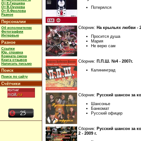
От Е.Гиршева
От В.Окунева
Потерялся
От Я.Фролова
Разное
Персоналии
Сборник:
На крыльях любви - 2
Об исполнителях
Фотографии
Интервью
Просится душа
Мария
Разное
Не верю сам
Ссылки
Юр. справка
Комната смеха
Книга отзывов
Сборник:
П.П.Ш. №4 - 2007г.
Написать письмо
Калининград
Поиск
Поиск по сайту
Счётчики
Сборник:
Русский шансон за к
Шансонье
Банкомат
Русский офицер
Сборник:
Русский шансон за к
2 - 2009 г.