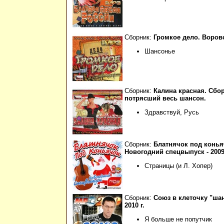
Сборник:
Громкое дело. Воров
Шансонье
Сборник:
Калина красная. Сбо
потрясший весь шансон.
Здравствуй, Русь
Сборник:
Блатнячок под конья
Новогодний спецвыпуск - 2009 
Страницы (и Л. Хопер)
Сборник:
Союз в клеточку "ша
2010 г.
Я больше не попутчик