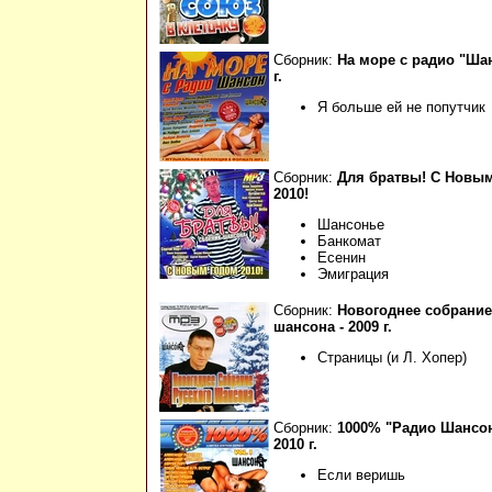
Сборник:
На море с радио "Шан
г.
Я больше ей не попутчик
Сборник:
Для братвы! С Новы
2010!
Шансонье
Банкомат
Есенин
Эмиграция
Сборник:
Новогоднее собрание
шансона - 2009 г.
Страницы (и Л. Хопер)
Сборник:
1000% "Радио Шансон"
2010 г.
Если веришь