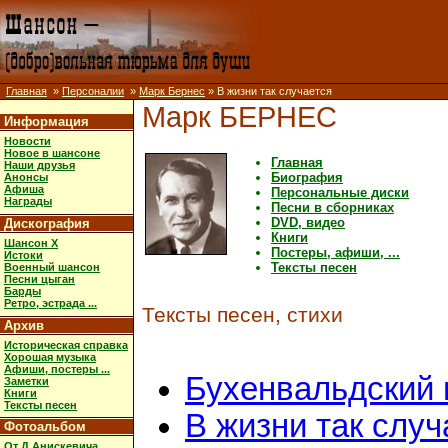
Главная
»
Персоналии
»
Марк Бернес
» В жизни так случается
Марк БЕРНЕС
Информация
Новости
Новое в шансоне
Главная
Наши друзья
Биография
Анонсы
Афиша
Персональные диски
Награды
Песни в сборниках
DVD, видео
Дискография
Книги
Шансон X
Постеры, афиши, ...
Истоки
Тексты песен
Военный шансон
Песни цыган
Барды
Ретро, эстрада ...
Тексты песен, стихи
Архив
Историческая справка
Хорошая музыка
Афиши, постеры ...
Бухенвальдский 
Заметки
Книги
Тексты песен
В жизни так случ
Фотоальбом
От Д.Анискевича