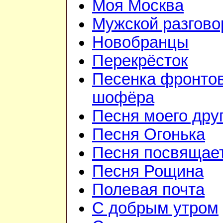
Моя Москва
Мужской разгово
Новобранцы
Перекрёсток
Песенка фронто
шофёра
Песня моего дру
Песня Огонька
Песня посвящае
Песня Рощина
Полевая почта
С добрым утром