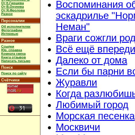
Воспоминания о
От Е.Гиршева
От В.Окунева
От Я.Фролова
эскадрилье "Нор
Разное
Персоналии
Неман"
Об исполнителях
Фотографии
Интервью
Враги сожгли ро
Разное
Всё ещё вперед
Ссылки
Юр. справка
Комната смеха
Далеко от дома
Книга отзывов
Написать письмо
Поиск
Если бы парни в
Поиск по сайту
Журавли
Счётчики
Когда разлюбиш
Любимый город
Морская песенка
Москвичи