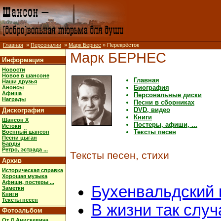
Главная
»
Персоналии
»
Марк Бернес
» Перекрёсток
Марк БЕРНЕС
Информация
Новости
Новое в шансоне
Главная
Наши друзья
Биография
Анонсы
Афиша
Персональные диски
Награды
Песни в сборниках
DVD, видео
Дискография
Книги
Шансон X
Постеры, афиши, ...
Истоки
Тексты песен
Военный шансон
Песни цыган
Барды
Ретро, эстрада ...
Тексты песен, стихи
Архив
Историческая справка
Хорошая музыка
Афиши, постеры ...
Бухенвальдский 
Заметки
Книги
Тексты песен
В жизни так случ
Фотоальбом
От Д.Анискевича