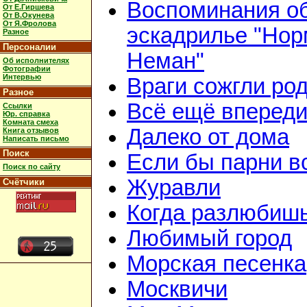
Воспоминания о
От Е.Гиршева
От В.Окунева
От Я.Фролова
эскадрилье "Нор
Разное
Персоналии
Неман"
Об исполнителях
Фотографии
Интервью
Враги сожгли ро
Разное
Всё ещё вперед
Ссылки
Юр. справка
Комната смеха
Далеко от дома
Книга отзывов
Написать письмо
Поиск
Если бы парни в
Поиск по сайту
Журавли
Счётчики
Когда разлюбиш
Любимый город
Морская песенка
Москвичи