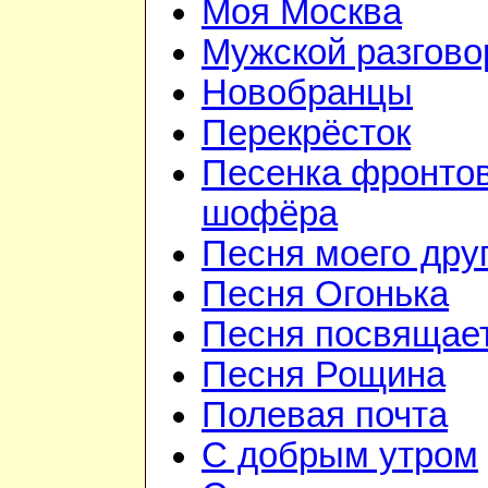
Моя Москва
Мужской разгово
Новобранцы
Перекрёсток
Песенка фронто
шофёра
Песня моего дру
Песня Огонька
Песня посвящае
Песня Рощина
Полевая почта
С добрым утром