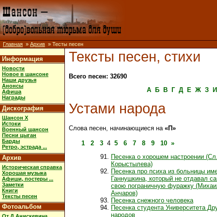
Главная
»
Архив
» Тесты песен
Тексты песен, стихи
Информация
Новости
Новое в шансоне
Всего песен: 32690
Наши друзья
Анонсы
А
Б
В
Г
Д
Е
Ж
З
И
Афиша
Награды
Устами народа
Дискография
Шансон X
Истоки
Слова песен, начинающиеся на
«П»
Военный шансон
Песни цыган
Барды
1
2
3
4
5
6
7
8
9
10
»
Ретро, эстрада ...
Песенка о хорошем настроении (Сл.
Архив
Корыстылева)
Историческая справка
Песенка про психа из больницы им
Хорошая музыка
Ганнушкина, который не отдавал с
Афиши, постеры ...
Заметки
свою пограничную фуражку (Михаи
Книги
Анчаров)
Тексты песен
Песенка снежного человека
Фотоальбом
Песенка студента Университета Д
народов
От Д.Анискевича