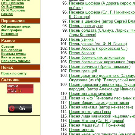
Песенка шофёра (А дорога серою 
От Е.Гиршева
От В.Окунева
вьётся)
От Я.Фролова
Песенка шофёра (Сл. Г. Никитинског
Разное
К. Санторо)
Персоналии
Песни в шансоне (автор Сергей Вла
Песнь проститутки
Об исполнителях
Песнь солдата (Сл./муз. Ларисы Ф
Фотографии
Интервью
Лары Колосок)
Песнь узника
Разное
Песнь узника (сл. Ф. Н. Глинка)
Ссылки
Песня Ассоль (Гороховский С. )
Юр. справка
Песня беглого
Комната смеха
Песня бременских алконавтов
Книга отзывов
Написать письмо
Песня бременских наркоманов (пар
Песня волчицы (Ирина Товмосян)
Поиск
Песня гулящей
Поиск по сайту
Песня десятого десантного (Сл./муз
Счётчики
Окуджава (из к/ф "Белорусский вокз
Песня дорожного инспектора (музы
пародия) (автор Александр Иванов)
Песня женатых мужчин
Песня из к/ф "Генералы песчаных к
Песня Израильских десантников
Песня кавказца (автор неизвестен)
Песня крокодилы Гены
Песня лица кавказской национальн
Песня Матвея (Сл. Н. Доризо)
Песня Маши (Сл. Г. Поженяна)
Песня моряка
Песня немецкого танкиста (на моти