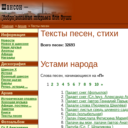
Главная
»
Архив
» Тесты песен
Тексты песен, стихи
Информация
Новости
Новое в шансоне
Всего песен: 32693
Наши друзья
Анонсы
Афиша
Награды
Устами народа
Дискография
Шансон X
Истоки
Слова песен, начинающиеся на
«П»
Военный шансон
Песни цыган
Барды
1
2
3
4
5
6
7
8
9
10
»
Ретро, эстрада ...
Падает снег (фольклор)
Архив
Падает снег (Сл./муз. Александр А
Историческая справка
Падает снег (автор Геннадий Парык
Хорошая музыка
Падали слова (Людмила Шкилёва)
Афиши, постеры ...
Заметки
Падают листья средь шумного сад
Книги
Палач (колыбельная)
Тексты песен
Палач (прислала Фетискина Мария)
Фотоальбом
Палачи вы мои, палачи (автор Ана
Палуба (Сл. Г. Шпаликова )
От Д.Анискевича