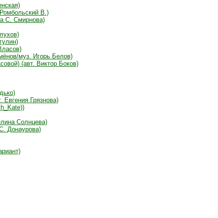
енская)
Ромбольский В.)
а С. Смирнова)
лухов)
гулин)
Власов)
мёнов/муз. Игорь Белов)
овой) (авт. Виктор Боков)
дько)
. Евгения Грязнова)
h_Kate))
елина Солнцева)
 С. Донаурова)
ариант)