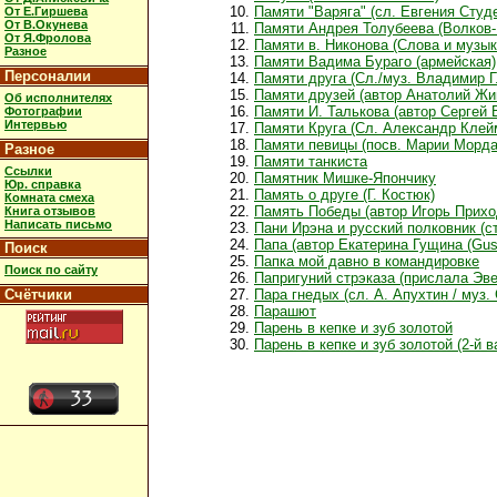
Памяти "Варяга" (сл. Евгения Студ
От Е.Гиршева
От В.Окунева
Памяти Андрея Толубеева (Волков-
От Я.Фролова
Памяти в. Никонова (Слова и музык
Разное
Памяти Вадима Бураго (армейская)
Персоналии
Памяти друга (Сл./муз. Владимир Г
Памяти друзей (автор Анатолий Жи
Об исполнителях
Памяти И. Талькова (автор Сергей 
Фотографии
Интервью
Памяти Круга (Сл. Александр Клей
Памяти певицы (посв. Марии Мордас
Разное
Памяти танкиста
Ссылки
Памятник Мишке-Япончику
Юр. справка
Память о друге (Г. Костюк)
Комната смеха
Память Победы (автор Игорь Прихо
Книга отзывов
Написать письмо
Пани Ирэна и русский полковник (ст
Папа (автор Екатерина Гущина (Gus
Поиск
Папка мой давно в командировке
Поиск по сайту
Папригуний стрэказа (прислала Эв
Счётчики
Пара гнедых (сл. А. Апухтин / муз.
Парашют
Парень в кепке и зуб золотой
Парень в кепке и зуб золотой (2-й в