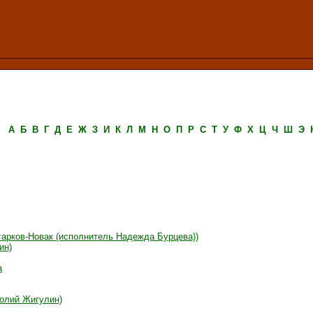
А
Б
В
Г
Д
Е
Ж
З
И
К
Л
М
Н
О
П
Р
С
Т
У
Ф
Х
Ц
Ч
Ш
Э
гарков-Новак (исполнитель Надежда Бурцева))
ин)
а
толий Жигулин)