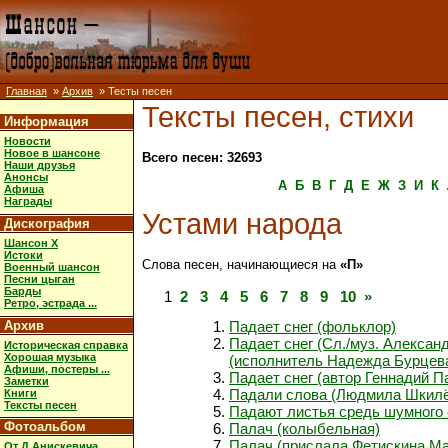
Главная
»
Архив
» Тесты песен
Тексты песен, стихи
Информация
Новости
Новое в шансоне
Всего песен: 32693
Наши друзья
Анонсы
А
Б
В
Г
Д
Е
Ж
З
И
К
Афиша
Награды
Устами народа
Дискография
Шансон X
Истоки
Слова песен, начинающиеся на
«П»
Военный шансон
Песни цыган
Барды
1
2
3
4
5
6
7
8
9
10
»
Ретро, эстрада ...
Архив
Падает снег (фольклор)
Падает снег (Сл./муз. Алексан
Историческая справка
Хорошая музыка
(исполнитель Надежда Бурцева
Афиши, постеры ...
Падает снег (автор Геннадий П
Заметки
Падали слова (Людмила Шкилё
Книги
Тексты песен
Падают листья средь шумного
Фотоальбом
Палач (колыбельная)
Палач (прислала Фетискина Ма
От Д.Анискевича