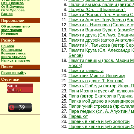
От Е.Гиршева
Палачи вы мои, палачи (автор
От В.Окунева
Палуба (Сл. Г. Шпаликова )
От Я.Фролова
Разное
Памяти "Варяга" (сл. Евгения 
Памяти Андрея Толубеева (Вол
Персоналии
Памяти в. Никонова (Слова и 
Об исполнителях
Памяти Вадима Бураго (армейс
Фотографии
Интервью
Памяти друга (Сл./муз. Владим
Памяти друзей (автор Анатоли
Разное
Памяти И. Талькова (автор Сер
Ссылки
Памяти Круга (Сл. Александр 
Юр. справка
Комната смеха
Белов)
Книга отзывов
Памяти певицы (посв. Марии Мо
Написать письмо
Боков)
Поиск
Памяти танкиста
Поиск по сайту
Памятник Мишке-Япончику
Счётчики
Память о друге (Г. Костюк)
Память Победы (автор Игорь П
Пани Ирэна и русский полковник
Папа (автор Екатерина Гущина 
Папка мой давно в командиров
Папригуний стрэказа (прислал
Пара гнедых (сл. А. Апухтин / 
Парашют
Парень в кепке и зуб золотой
Парень в кепке и зуб золотой (