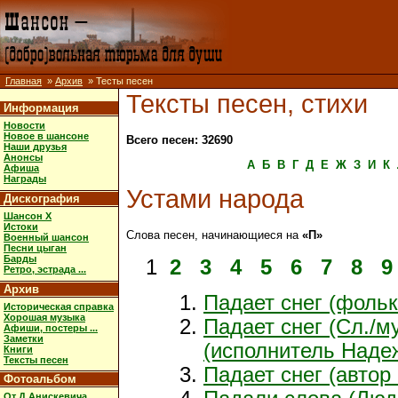
Главная
»
Архив
» Тесты песен
Тексты песен, стихи
Информация
Новости
Новое в шансоне
Всего песен: 32690
Наши друзья
Анонсы
А
Б
В
Г
Д
Е
Ж
З
И
К
Афиша
Награды
Устами народа
Дискография
Шансон X
Истоки
Слова песен, начинающиеся на
«П»
Военный шансон
Песни цыган
Барды
1
2
3
4
5
6
7
8
9
Ретро, эстрада ...
Архив
Падает снег (фольк
Историческая справка
Хорошая музыка
Падает снег (Сл./м
Афиши, постеры ...
Заметки
(исполнитель Наде
Книги
Тексты песен
Падает снег (автор
Фотоальбом
От Д.Анискевича