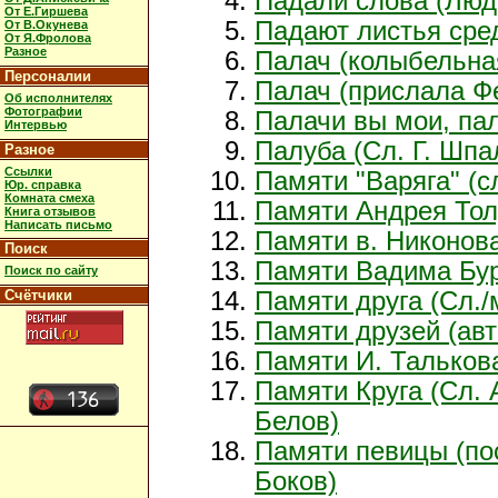
Падали слова (Лю
От Е.Гиршева
Падают листья сре
От В.Окунева
От Я.Фролова
Разное
Палач (колыбельна
Персоналии
Палач (прислала Ф
Об исполнителях
Фотографии
Палачи вы мои, пал
Интервью
Палуба (Сл. Г. Шпа
Разное
Ссылки
Памяти "Варяга" (с
Юр. справка
Комната смеха
Памяти Андрея Тол
Книга отзывов
Написать письмо
Памяти в. Никонов
Поиск
Памяти Вадима Бур
Поиск по сайту
Счётчики
Памяти друга (Сл./
Памяти друзей (ав
Памяти И. Талькова
Памяти Круга (Сл.
Белов)
Памяти певицы (пос
Боков)