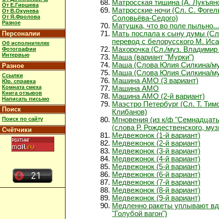
Матросская тишина (А. Лукъян
От Е.Гиршева
Матросские ночи (Сл. С. Фогел
От В.Окунева
От Я.Фролова
Соловьёва-Седого)
Разное
Матушка, что во поле пыльно...
Персоналии
Мать послала к сыну думы (Сл
перевод с белорусского М. Иса
Об исполнителях
Махорочка (Сл./муз. Владимир
Фотографии
Интервью
Маша (вариант "Мурки")
Маша (Слова Юлия Силкина/му
Разное
Маша (Слова Юлия Силкина/му
Ссылки
Машина АМО (3 вариант)
Юр. справка
Комната смеха
Машина АМО
Книга отзывов
Машина АМО (2-й вариант)
Написать письмо
Маэстро Петербург (Сл. Т. Тим
Поиск
Клибанов)
Поиск по сайту
Мгновения (из к/ф "Семнадцать
(слова Р. Рождественского, му
Счётчики
Медвежонок (1-й вариант)
Медвежонок (2-й вариант)
Медвежонок (3-й вариант)
Медвежонок (4-й вариант)
Медвежонок (5-й вариант)
Медвежонок (6-й вариант)
Медвежонок (7-й вариант)
Медвежонок (8-й вариант)
Медвежонок (9-й вариант)
Медленно ракеты уплывают вда
"Голубой вагон")