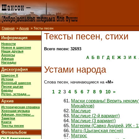
Главная
»
Архив
» Тесты песен
Тексты песен, стихи
Информация
Новости
Новое в шансоне
Всего песен: 32693
Наши друзья
Анонсы
А
Б
В
Г
Д
Е
Ж
З
И
К
Афиша
Награды
Устами народа
Дискография
Шансон X
Истоки
Слова песен, начинающиеся на
«М»
Военный шансон
Песни цыган
Барды
1
2
3
4
5
6
7
8
9
10
»
Ретро, эстрада ...
Маски сорваны! Верить некому
Архив
Михайлов)
Историческая справка
Маслице
Хорошая музыка
Афиши, постеры ...
Маслице (2-й вариант)
Заметки
Маслице (3 вариант)
Книги
Матерям (Савко Андрей, ИК - 1
Тексты песен
Мато (Цыганская песня)
Фотоальбом
Матрос
От Д.Анискевича