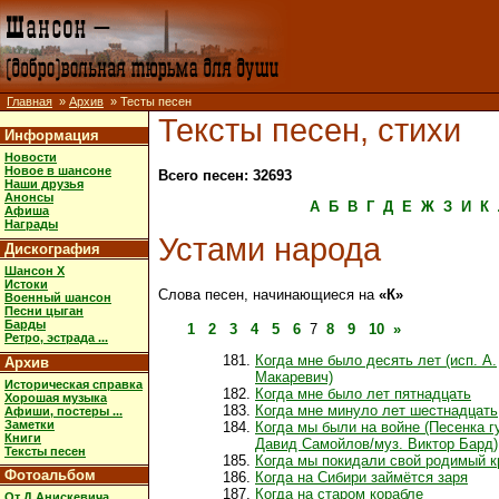
Главная
»
Архив
» Тесты песен
Тексты песен, стихи
Информация
Новости
Новое в шансоне
Всего песен: 32693
Наши друзья
Анонсы
А
Б
В
Г
Д
Е
Ж
З
И
К
Афиша
Награды
Устами народа
Дискография
Шансон X
Истоки
Слова песен, начинающиеся на
«К»
Военный шансон
Песни цыган
Барды
1
2
3
4
5
6
7
8
9
10
»
Ретро, эстрада ...
Когда мне было десять лет (исп. А.
Архив
Макаревич)
Историческая справка
Когда мне было лет пятнадцать
Хорошая музыка
Когда мне минуло лет шестнадцать
Афиши, постеры ...
Заметки
Когда мы были на войне (Песенка гу
Книги
Давид Самойлов/муз. Виктор Бард)
Тексты песен
Когда мы покидали свой родимый к
Фотоальбом
Когда на Сибири займётся заря
Когда на старом корабле
От Д.Анискевича