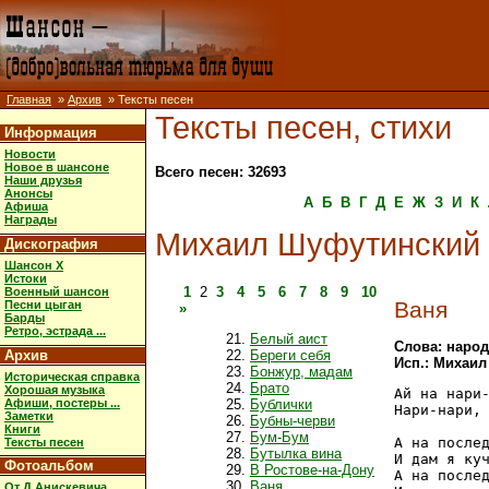
Главная
»
Архив
» Тексты песен
Тексты песен, стихи
Информация
Новости
Новое в шансоне
Всего песен: 32693
Наши друзья
Анонсы
А
Б
В
Г
Д
Е
Ж
З
И
К
Афиша
Награды
Михаил Шуфутинский
Дискография
Шансон X
Истоки
1
2
3
4
5
6
7
8
9
10
Военный шансон
Ваня
Песни цыган
»
Барды
Ретро, эстрада ...
Белый аист
Слова: наро
Архив
Береги себя
Исп.: Михаи
Бонжур, мадам
Историческая справка
Брато
Хорошая музыка
Ай на нари-
Афиши, постеры ...
Бублички
Нари-нари, 
Заметки
Бубны-черви
Книги
Бум-Бум
А на послед
Тексты песен
Бутылка вина
И дам я куч
Фотоальбом
В Ростове-на-Дону
А на послед
Ваня
От Д.Анискевича