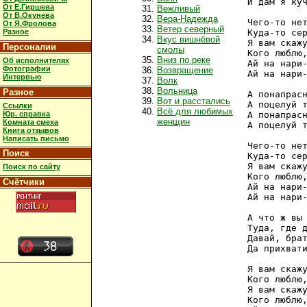
И дам я куч
От Е.Гиршева
Вежливый
От В.Окунева
Вера-Надежда
Чего-то нет
От Я.Фролова
Ветер северный
Разное
Куда-то сер
Вкус вишнёвой
Я вам скажу
Персоналии
смолы
Кого люблю,
Вниз по реке
Об исполнителях
Ай на нари-
Фотографии
Возвращение
Ай на нари-
Интервью
Волк
Вольница
Разное
А понапрасн
Вот и расстались
А поцелуй т
Ссылки
Всё для любимых
Юр. справка
А понапрасн
женщин
Комната смеха
А поцелуй т
Книга отзывов
Написать письмо
Чего-то нет
Поиск
Куда-то сер
Я вам скажу
Поиск по сайту
Кого люблю,
Счётчики
Ай на нари-
Ай на нари-
А что ж вы 
Туда, где д
Давай, брат
Да прихвати
Я вам скажу
Кого люблю,
Я вам скажу
Кого люблю,