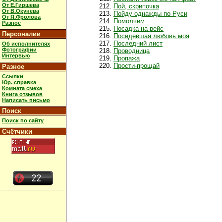
От Е.Гиршева
Пой, скрипочка
От В.Окунева
Пойду однажды по Руси
От Я.Фролова
Помолчим
Разное
Посадка на рейс
Персоналии
Поседевшая любовь моя
Последний лист
Об исполнителях
Фотографии
Проводница
Интервью
Пропажа
Прости-прощай
Разное
Ссылки
Юр. справка
Комната смеха
Книга отзывов
Написать письмо
Поиск
Поиск по сайту
Счётчики