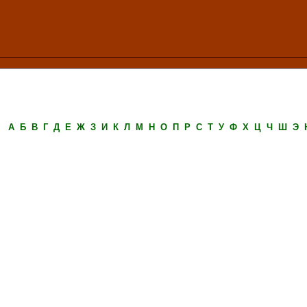
А
Б
В
Г
Д
Е
Ж
З
И
К
Л
М
Н
О
П
Р
С
Т
У
Ф
Х
Ц
Ч
Ш
Э