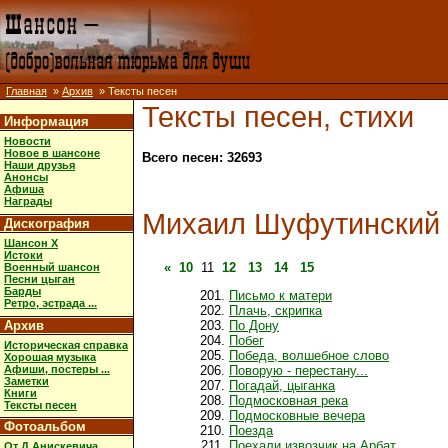
Главная
»
Архив
» Тексты песен
Тексты песен, стихи
Информация
Новости
Новое в шансоне
Всего песен: 32693
Наши друзья
Анонсы
Афиша
Награды
Михаил Шуфутинский
Дискография
Шансон X
Истоки
«
10
11
12
13
14
15
Военный шансон
Песни цыган
Барды
Письмо к матери
Ретро, эстрада ...
Плачь, скрипка
Архив
По Дону
Побег
Историческая справка
Победа, волшебное слово
Хорошая музыка
Афиши, постеры ...
Поворую - перестану...
Заметки
Погадай, цыганка
Книги
Подмосковная река
Тексты песен
Подмосковные вечера
Фотоальбом
Поезда
Поехали извозчик на Арбат
От Д.Анискевича