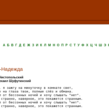
А
Б
В
Г
Д
Е
Ж
З
И
К
Л
М
Н
О
П
Р
С
Т
У
Ф
Х
Ц
Ч
Ш
Э
-Надежда
Чистопольский
Михаил Шуфутинский
, я зажгу на минуточку в комнате свет,

у на глаза твои, полные слёз и обмана.

л от бессонных ночей и хочу слышать "нет".

 странно, наверное, это покажется странным.

л от бессонных ночей и хочу слышать "нет".

 странно, наверное, это покажется странным.
