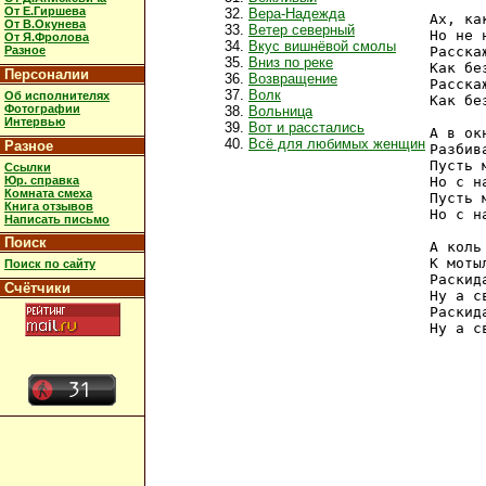
От Е.Гиршева
Вера-Надежда
Ах, ка
От В.Окунева
Ветер северный
Но не 
От Я.Фролова
Вкус вишнёвой смолы
Разное
Расска
Вниз по реке
Как бе
Персоналии
Возвращение
Расска
Волк
Об исполнителях
Как бе
Фотографии
Вольница
Интервью
Вот и расстались
А в ок
Всё для любимых женщин
Разное
Разбив
Пусть 
Ссылки
Юр. справка
Но с н
Комната смеха
Пусть 
Книга отзывов
Но с н
Написать письмо
Поиск
А коль
К моты
Поиск по сайту
Раскид
Счётчики
Ну а с
Раскид
Ну а с