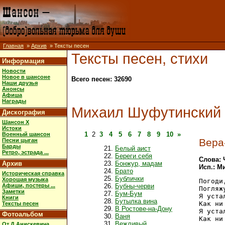
Главная
»
Архив
» Тексты песен
Тексты песен, стихи
Информация
Новости
Новое в шансоне
Всего песен: 32690
Наши друзья
Анонсы
Афиша
Награды
Михаил Шуфутинский
Дискография
Шансон X
Истоки
1
2
3
4
5
6
7
8
9
10
»
Военный шансон
Вера
Песни цыган
Барды
Белый аист
Ретро, эстрада ...
Береги себя
Слова: 
Архив
Бонжур, мадам
Исп.: 
Брато
Историческая справка
Бублички
Хорошая музыка
Погоди
Афиши, постеры ...
Бубны-черви
Погляж
Заметки
Бум-Бум
Я уста
Книги
Бутылка вина
Как ни
Тексты песен
В Ростове-на-Дону
Я уста
Фотоальбом
Ваня
Как ни
Вежливый
От Д.Анискевича