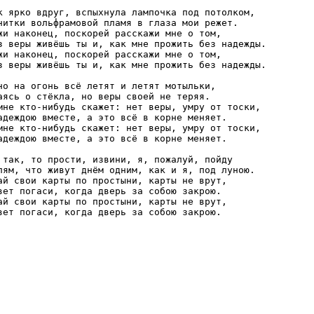
к ярко вдруг, вспыхнула лампочка под потолком,

нитки вольфрамовой пламя в глаза мои режет.

жи наконец, поскорей расскажи мне о том,

з веры живёшь ты и, как мне прожить без надежды.

жи наконец, поскорей расскажи мне о том,

з веры живёшь ты и, как мне прожить без надежды.

но на огонь всё летят и летят мотыльки,

аясь о стёкла, но веры своей не теряя.

мне кто-нибудь скажет: нет веры, умру от тоски,

адеждою вместе, а это всё в корне меняет.

мне кто-нибудь скажет: нет веры, умру от тоски,

адеждою вместе, а это всё в корне меняет.

 так, то прости, извини, я, пожалуй, пойду

лям, что живут днём одним, как и я, под луною.

ай свои карты по простыни, карты не врут,

вет погаси, когда дверь за собою закрою.

ай свои карты по простыни, карты не врут,

вет погаси, когда дверь за собою закрою.
