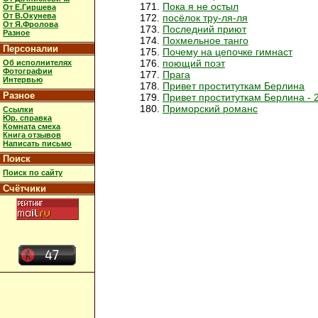
Пока я не остыл
От Е.Гиршева
От В.Окунева
посёлок тру-ля-ля
От Я.Фролова
Последний приют
Разное
Похмельное танго
Персоналии
Почему на цепочке гимнаст
поющий поэт
Об исполнителях
Фотографии
Прага
Интервью
Привет проституткам Берлина
Разное
Привет проституткам Берлина - 
Приморский романс
Ссылки
Юр. справка
Комната смеха
Книга отзывов
Написать письмо
Поиск
Поиск по сайту
Счётчики