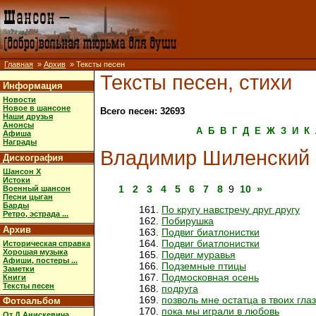
Главная
»
Архив
» Тексты песен
Тексты песен, стихи
Информация
Новости
Новое в шансоне
Всего песен: 32693
Наши друзья
Анонсы
А
Б
В
Г
Д
Е
Ж
З
И
К
Афиша
Награды
Владимир Шиленский
Дискография
Шансон X
Истоки
1
2
3
4
5
6
7
8
9
10
»
Военный шансон
Песни цыган
Барды
По кругу навстречу друг другу
Ретро, эстрада ...
Побирушка
Архив
Подвиг биатлонистки
Подвиг биатлонистки
Историческая справка
Хорошая музыка
Подвиг муравья
Афиши, постеры ...
Подземные птицы
Заметки
Подмосковная осень
Книги
Тексты песен
подруга
позволь мне остатца в твоих гла
Фотоальбом
пока мы играли в любовь
От Д.Анискевича