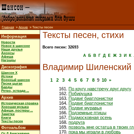
Главная
»
Архив
» Тексты песен
Тексты песен, стихи
Информация
Новости
Новое в шансоне
Всего песен: 32693
Наши друзья
Анонсы
А
Б
В
Г
Д
Е
Ж
З
И
К
Афиша
Награды
Владимир Шиленский
Дискография
Шансон X
Истоки
1
2
3
4
5
6
7
8
9
10
»
Военный шансон
Песни цыган
Барды
По кругу навстречу друг другу
Ретро, эстрада ...
Побирушка
Архив
Подвиг биатлонистки
Подвиг биатлонистки
Историческая справка
Хорошая музыка
Подвиг муравья
Афиши, постеры ...
Подземные птицы
Заметки
Подмосковная осень
Книги
Тексты песен
подруга
позволь мне остатца в твоих г
Фотоальбом
пока мы играли в любовь
От Д.Анискевича