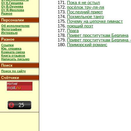
Пока я не остыл
От Е.Гиршева
От В.Окунева
посёлок тру-ля-ля
От Я.Фролова
Последний приют
Разное
Похмельное танго
Персоналии
Почему на цепочке гимнаст
поющий поэт
Об исполнителях
Фотографии
Прага
Интервью
Привет проституткам Берлина
Разное
Привет проституткам Берлина -
Приморский романс
Ссылки
Юр. справка
Комната смеха
Книга отзывов
Написать письмо
Поиск
Поиск по сайту
Счётчики