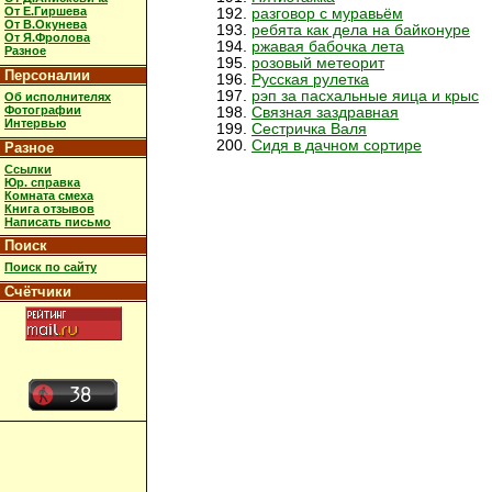
От Е.Гиршева
разговор с муравьём
От В.Окунева
ребята как дела на байконуре
От Я.Фролова
ржавая бабочка лета
Разное
розовый метеорит
Персоналии
Русская рулетка
рэп за пасхальные яица и крыс
Об исполнителях
Фотографии
Связная заздравная
Интервью
Сестричка Валя
Сидя в дачном сортире
Разное
Ссылки
Юр. справка
Комната смеха
Книга отзывов
Написать письмо
Поиск
Поиск по сайту
Счётчики