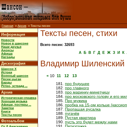
Главная
»
Архив
» Тексты песен
Тексты песен, стихи
Информация
Новости
Новое в шансоне
Всего песен: 32693
Наши друзья
Анонсы
А
Б
В
Г
Д
Е
Ж
З
И
К
Афиша
Награды
Владимир Шиленский
Дискография
Шансон X
Истоки
«
10
11
12
13
Военный шансон
Песни цыган
Барды
про будущее
Ретро, эстрада ...
про главного
Архив
про маринку-минетчицу
про московского голову и его м
Историческая справка
Про мужика
Хорошая музыка
Афиши, постеры ...
пробка на 15-ом кольце (кассиоп
Заметки
Пропащая русалка
Книги
пугачёв
Тексты песен
Пустая квартира
Фотоальбом
пусть это будет между нами
Пятиэтажка
От Д.Анискевича