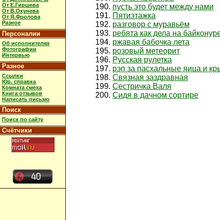
От Е.Гиршева
пусть это будет между нами
От В.Окунева
Пятиэтажка
От Я.Фролова
Разное
разговор с муравьём
ребята как дела на байконур
Персоналии
ржавая бабочка лета
Об исполнителях
Фотографии
розовый метеорит
Интервью
Русская рулетка
Разное
рэп за пасхальные яица и кр
Ссылки
Связная заздравная
Юр. справка
Сестричка Валя
Комната смеха
Книга отзывов
Сидя в дачном сортире
Написать письмо
Поиск
Поиск по сайту
Счётчики