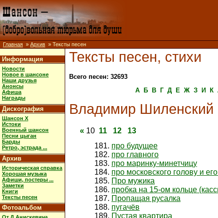
Главная
»
Архив
» Тексты песен
Тексты песен, стихи
Информация
Новости
Новое в шансоне
Всего песен: 32693
Наши друзья
Анонсы
А
Б
В
Г
Д
Е
Ж
З
И
К
Афиша
Награды
Владимир Шиленский
Дискография
Шансон X
Истоки
«
10
11
12
13
Военный шансон
Песни цыган
Барды
про будущее
Ретро, эстрада ...
про главного
Архив
про маринку-минетчицу
Историческая справка
про московского голову и е
Хорошая музыка
Афиши, постеры ...
Про мужика
Заметки
пробка на 15-ом кольце (кас
Книги
Тексты песен
Пропащая русалка
пугачёв
Фотоальбом
Пустая квартира
От Д.Анискевича