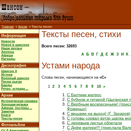
Главная
»
Архив
» Тексты песен
Тексты песен, стихи
Информация
Новости
Новое в шансоне
Всего песен: 32693
Наши друзья
Анонсы
А
Б
В
Г
Д
Е
Ж
З
И
К
Афиша
Награды
Устами народа
Дискография
Шансон X
Истоки
Слова песен, начинающиеся на
«С»
Военный шансон
Песни цыган
Барды
1
2
3
4
5
6
7
8
9
10
»
Ретро, эстрада ...
С Балтики матрос
Архив
С бубном и гитарой (Цыганская 
Историческая справка
С Вербным воскресеньем! (при
Хорошая музыка
Афиши, постеры ...
Фоминых)
Заметки
С вещами на выход! (Г. Захаров)
Книги
С головы сорвал вэтэр шапка мо
Тексты песен
С деревьев листья облетали
Фотоальбом
С Днём матери!!! (прислала Ва
От Д.Анискевича