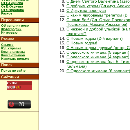
С Днём Святого Валентина (авт
От Е.Гиршева
С добрым утром (Сл./муз. Алекс
От В.Окунева
От Я.Фролова
С Иркутска ворочуся
Разное
С каким любовным трепетом (В. 
С нами Бог! (Сл. Ольга Поспехов
Персоналии
Поспехова, Максим Ромазанов)
Об исполнителях
С нежной и доброй улыбкой (на 
Фотографии
Интервью
платочек")
С Новым годом (2-й вариант)
Разное
С Новым годом!
Ссылки
С Новым годом, друзья! (автор 
Юр. справка
Комната смеха
С одесского кичмана (5 вариант)
Книга отзывов
С одесского кичмана (4 вариант)
Написать письмо
С одесского кичмана (сл. Б. Тим
Поиск
Кельмана)
С Одесского кичмана (6 вариант
Поиск по сайту
Счётчики