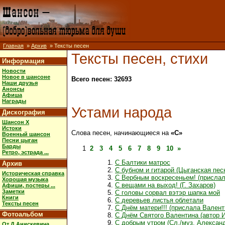
Главная
»
Архив
» Тексты песен
Тексты песен, стихи
Информация
Новости
Новое в шансоне
Всего песен: 32693
Наши друзья
Анонсы
Афиша
Награды
Устами народа
Дискография
Шансон X
Истоки
Слова песен, начинающиеся на
«С»
Военный шансон
Песни цыган
Барды
1
2
3
4
5
6
7
8
9
10
»
Ретро, эстрада ...
С Балтики матрос
Архив
С бубном и гитарой (Цыганская пес
Историческая справка
С Вербным воскресеньем! (присла
Хорошая музыка
С вещами на выход! (Г. Захаров)
Афиши, постеры ...
Заметки
С головы сорвал вэтэр шапка мой
Книги
С деревьев листья облетали
Тексты песен
С Днём матери!!! (прислала Вален
Фотоальбом
С Днём Святого Валентина (автор 
С добрым утром (Сл./муз. Алексан
От Д.Анискевича