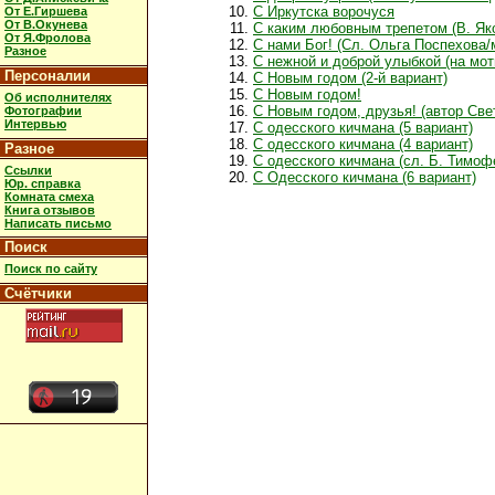
С Иркутска ворочуся
От Е.Гиршева
От В.Окунева
С каким любовным трепетом (В. Як
От Я.Фролова
С нами Бог! (Сл. Ольга Поспехова/
Разное
С нежной и доброй улыбкой (на мот
Персоналии
С Новым годом (2-й вариант)
С Новым годом!
Об исполнителях
С Новым годом, друзья! (автор Све
Фотографии
Интервью
С одесского кичмана (5 вариант)
С одесского кичмана (4 вариант)
Разное
С одесского кичмана (сл. Б. Тимоф
Ссылки
С Одесского кичмана (6 вариант)
Юр. справка
Комната смеха
Книга отзывов
Написать письмо
Поиск
Поиск по сайту
Счётчики