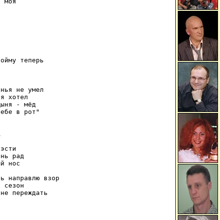
 моя





ойму теперь

нья не умел

я хотел

ыня - мёд

ебе в рот"



эсти

нь рад

й нос

ь направлю взор

 сезон
