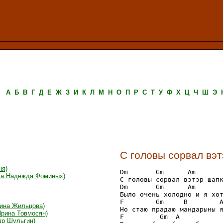
А
Б
В
Г
Д
Е
Ж
З
И
К
Л
М
Н
О
П
Р
С
Т
У
Ф
Х
Ц
Ч
Ш
Э
С головы сорвал вэ
ня)
Dm       Gm      Am

ла Надежда Фоминых)
С головы сорвал вэтэр шапк
Dm       Gm      Am

Было очень холодно и я хот
F        Gm     B        A
тина Жильцова)
Но стаю прадаю мандарыны я
Ирина Товмосян)
F         Gm  A

др Шульгин)