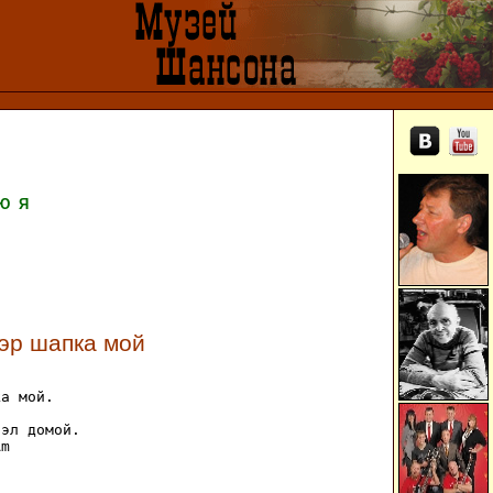
Ю
Я
тэр шапка мой
а мой.

эл домой.

m


