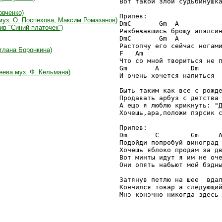
Вот такой злой судьбинушка
овченко)
Припев:

муз. О. Поспехова, Максим Ромазанов)
DmC       Gm  A

ив "Синий платочек")
Разбежавшись брощу апэлсин
DmC       Gm  A

Растопчу его сейчас ногами
тлана Боронкина)
F   Am

Что со мной твориться не п
Gm       A        Dm

еева муз. Ф. Кельмана)
И очень хочется напиться

Быть таким как все с рожде
Продавать арбуз с детства 
А ещо я люблю крикнуть: "Д
Хочешь,ара,положи пэрсик с
Припев:

Dm       C        Gm     A
Подойди попробуй виноград

Хочешь яблоко продам за дв
Вот минты идут я им не оче
Они опять набьют мой бэдны
Затянув петлю на шее  вдал
Кончился товар а следующий