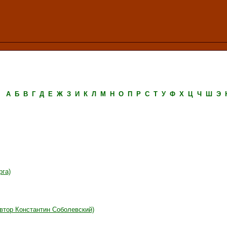
А
Б
В
Г
Д
Е
Ж
З
И
К
Л
М
Н
О
П
Р
С
Т
У
Ф
Х
Ц
Ч
Ш
Э
рга)
автор Константин Соболевский)