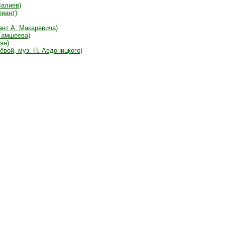
Валиев)
риант)
ант А. Макаревича)
Гамшеева)
ян)
вой, муз. П. Аедоницкого)