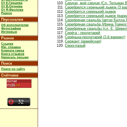
Сердце, моё сердце (Сл. Тельман 
От Е.Гиршева
От В.Окунева
Серебрился серенький дымок (3 ва
От Я.Фролова
Серебрится серенький дымок
Разное
Серебрится серенький дымок (вари
Персоналии
Серебряная свадьба (автор Белла 
Серебряная свадьба (Ирина Товмос
Об исполнителях
Серебряные свадьбы (сл. Е. Шевелё
Фотографии
Интервью
Серёга - пролетарий
Серёнька-пролетарий (2-й вариант)
Разное
Сержант (армейская)
Ссылки
Сероглазый
Юр. справка
Комната смеха
Книга отзывов
Написать письмо
Поиск
Поиск по сайту
Счётчики