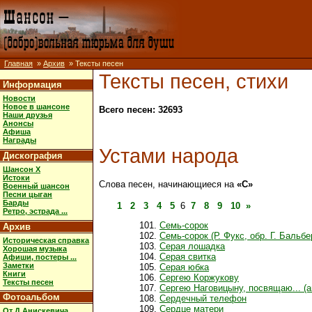
Главная
»
Архив
» Тексты песен
Тексты песен, стихи
Информация
Новости
Новое в шансоне
Всего песен: 32693
Наши друзья
Анонсы
Афиша
Награды
Устами народа
Дискография
Шансон X
Истоки
Слова песен, начинающиеся на
«С»
Военный шансон
Песни цыган
Барды
1
2
3
4
5
6
7
8
9
10
»
Ретро, эстрада ...
Семь-сорок
Архив
Семь-сорок (Р. Фукс, обр. Г. Бальбе
Историческая справка
Серая лошадка
Хорошая музыка
Серая свитка
Афиши, постеры ...
Заметки
Серая юбка
Книги
Сергею Коржукову
Тексты песен
Сергею Наговицыну, посвящаю... (
Фотоальбом
Сердечный телефон
Сердце матери
От Д.Анискевича