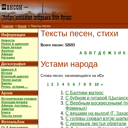
Главная
»
Архив
» Тексты песен
Тексты песен, стихи
Информация
Новости
Новое в шансоне
Всего песен: 32693
Наши друзья
Анонсы
А
Б
В
Г
Д
Е
Ж
З
И
К
Афиша
Награды
Устами народа
Дискография
Шансон X
Истоки
Слова песен, начинающиеся на
«С»
Военный шансон
Песни цыган
Барды
1
2
3
4
5
6
7
8
9
10
»
Ретро, эстрада ...
С Балтики матрос
Архив
С бубном и гитарой (Цыганск
Историческая справка
Хорошая музыка
С Вербным воскресеньем! (
Афиши, постеры ...
Фоминых)
Заметки
Книги
С вещами на выход! (Г. Заха
Тексты песен
С головы сорвал вэтэр шапк
Фотоальбом
С деревьев листья облетали
От Д.Анискевича