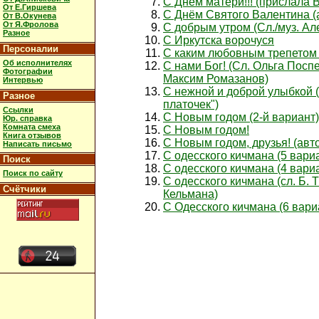
С Днём матери!!! (прислала
От Е.Гиршева
С Днём Святого Валентина (
От В.Окунева
От Я.Фролова
С добрым утром (Сл./муз. Ал
Разное
С Иркутска ворочуся
Персоналии
С каким любовным трепетом 
Об исполнителях
С нами Бог! (Сл. Ольга Посп
Фотографии
Максим Ромазанов)
Интервью
С нежной и доброй улыбкой 
Разное
платочек")
Ссылки
С Новым годом (2-й вариант)
Юр. справка
Комната смеха
С Новым годом!
Книга отзывов
С Новым годом, друзья! (авт
Написать письмо
С одесского кичмана (5 вари
Поиск
С одесского кичмана (4 вари
Поиск по сайту
С одесского кичмана (сл. Б. 
Счётчики
Кельмана)
С Одесского кичмана (6 вари