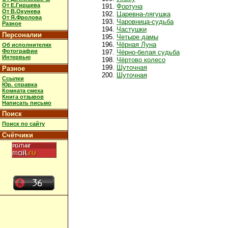
От Е.Гиршева
Фортуна
От В.Окунева
Царевна-лягушка
От Я.Фролова
Чаровница-судьба
Разное
Частушки
Персоналии
Четыре дамы
Чёрная Луна
Об исполнителях
Фотографии
Чёрно-белая судьба
Интервью
Чёртово колесо
Шуточная
Разное
Шуточная
Ссылки
Юр. справка
Комната смеха
Книга отзывов
Написать письмо
Поиск
Поиск по сайту
Счётчики