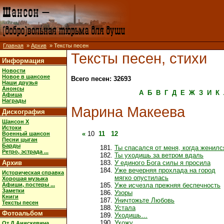
Главная
»
Архив
» Тексты песен
Тексты песен, стихи
Информация
Новости
Новое в шансоне
Всего песен: 32693
Наши друзья
Анонсы
А
Б
В
Г
Д
Е
Ж
З
И
К
Афиша
Награды
Марина Макеева
Дискография
Шансон X
Истоки
«
10
11
12
Военный шансон
Песни цыган
Барды
Ты спасался от меня, когда женилс
Ретро, эстрада ...
Ты уходишь за ветром вдаль
Архив
У единого Бога силы я просила
Уже вечерняя прохлада на город
Историческая справка
мягко опустилась
Хорошая музыка
Афиши, постеры ...
Уже исчезла прежняя беспечность
Заметки
Узоры
Книги
Уничтожьте Любовь
Тексты песен
Устала
Фотоальбом
Уходишь…
Ухожу
От Д.Анискевича