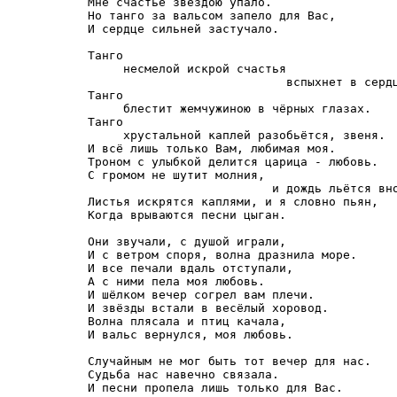
Мне счастье звездою упало.

Но танго за вальсом запело для Вас,

И сердце сильней застучало.

Танго

     несмелой искрой счастья 

                            вспыхнет в сердц
Танго 

     блестит жемчужиною в чёрных глазах.

Танго 

     хрустальной каплей разобьётся, звеня.

И всё лишь только Вам, любимая моя.

Троном с улыбкой делится царица - любовь.

С громом не шутит молния,

                          и дождь льётся вно
Листья искрятся каплями, и я словно пьян,

Когда врываются песни цыган.

Они звучали, с душой играли,

И с ветром споря, волна дразнила море.

И все печали вдаль отступали,

А с ними пела моя любовь.

И шёлком вечер согрел вам плечи.

И звёзды встали в весёлый хоровод.

Волна плясала и птиц качала,

И вальс вернулся, моя любовь.

Случайным не мог быть тот вечер для нас.

Судьба нас навечно связала.

И песни пропела лишь только для Вас.
