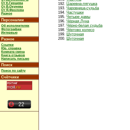
От Е.Гиршева
Царевна-лягушка
От В.Окунева
Чаровница-судьба
От Я.Фролова
Частушки
Разное
Четыре дамы
Персоналии
Чёрная Луна
Чёрно-белая судьба
Об исполнителях
Фотографии
Чёртово колесо
Интервью
Шуточная
Шуточная
Разное
Ссылки
Юр. справка
Комната смеха
Книга отзывов
Написать письмо
Поиск
Поиск по сайту
Счётчики