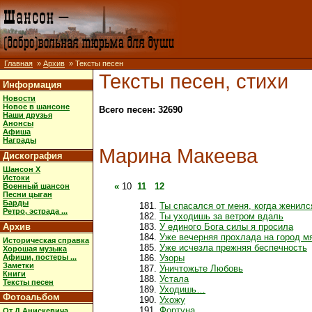
Главная
»
Архив
» Тексты песен
Тексты песен, стихи
Информация
Новости
Новое в шансоне
Всего песен: 32690
Наши друзья
Анонсы
Афиша
Награды
Марина Макеева
Дискография
Шансон X
Истоки
«
10
11
12
Военный шансон
Песни цыган
Барды
Ты спасался от меня, когда женилс
Ретро, эстрада ...
Ты уходишь за ветром вдаль
Архив
У единого Бога силы я просила
Уже вечерняя прохлада на город м
Историческая справка
Уже исчезла прежняя беспечность
Хорошая музыка
Афиши, постеры ...
Узоры
Заметки
Уничтожьте Любовь
Книги
Устала
Тексты песен
Уходишь…
Фотоальбом
Ухожу
Фортуна
От Д.Анискевича