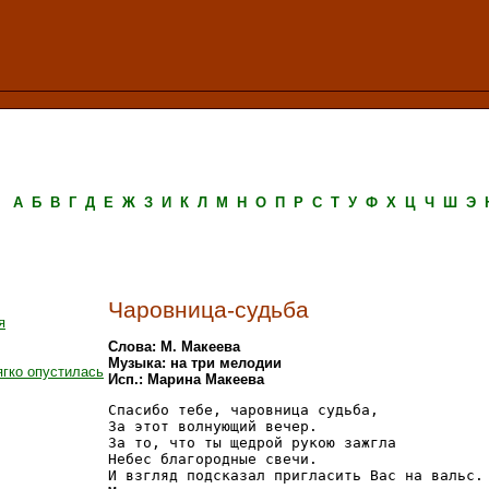
А
Б
В
Г
Д
Е
Ж
З
И
К
Л
М
Н
О
П
Р
С
Т
У
Ф
Х
Ц
Ч
Ш
Э
Чаровница-судьба
я
Слова: М. Макеева
Музыка: на три мелодии
ягко опустилась
Исп.: Марина Макеева
Спасибо тебе, чаровница судьба,

За этот волнующий вечер.

За то, что ты щедрой рукою зажгла

Небес благородные свечи.

И взгляд подсказал пригласить Вас на вальс.
