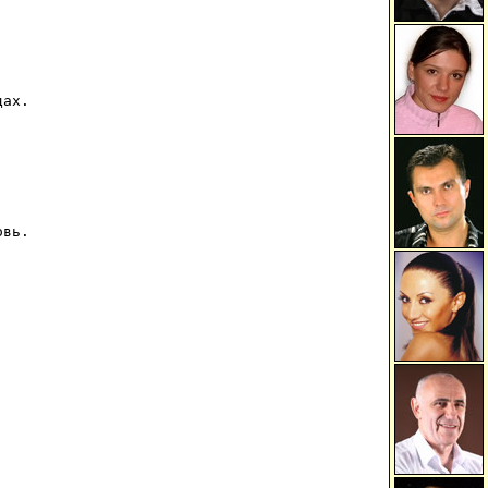
ах.

вь.
