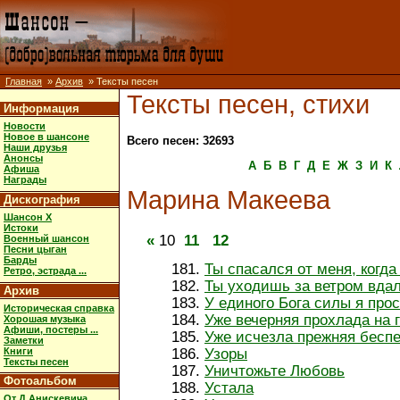
Главная
»
Архив
» Тексты песен
Тексты песен, стихи
Информация
Новости
Новое в шансоне
Всего песен: 32693
Наши друзья
Анонсы
А
Б
В
Г
Д
Е
Ж
З
И
К
Афиша
Награды
Марина Макеева
Дискография
Шансон X
Истоки
«
10
11
12
Военный шансон
Песни цыган
Барды
Ты спасался от меня, когд
Ретро, эстрада ...
Ты уходишь за ветром вда
Архив
У единого Бога силы я про
Историческая справка
Уже вечерняя прохлада на 
Хорошая музыка
Афиши, постеры ...
Уже исчезла прежняя бесп
Заметки
Книги
Узоры
Тексты песен
Уничтожьте Любовь
Фотоальбом
Устала
От Д.Анискевича