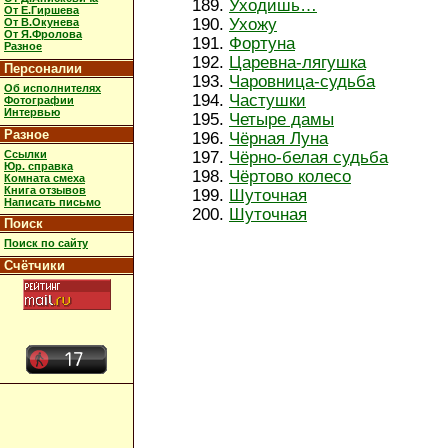
Уходишь…
От Е.Гиршева
Ухожу
От В.Окунева
От Я.Фролова
Фортуна
Разное
Царевна-лягушка
Персоналии
Чаровница-судьба
Об исполнителях
Частушки
Фотографии
Интервью
Четыре дамы
Разное
Чёрная Луна
Ссылки
Чёрно-белая судьба
Юр. справка
Чёртово колесо
Комната смеха
Книга отзывов
Шуточная
Написать письмо
Шуточная
Поиск
Поиск по сайту
Счётчики