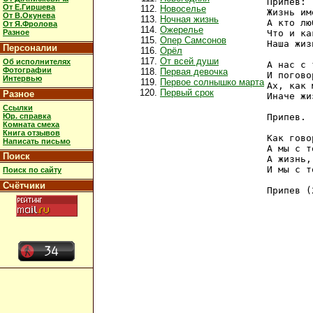
Припев:

От Е.Гиршева
Новоселье
Жизнь им
От В.Окунева
Ночная жизнь
А кто лю
От Я.Фролова
Ожерелье
Разное
Что и ка
Опер Самсонов
Наша жиз
Персоналии
Орёл
От всей души
Об исполнителях
А нас с 
Фотографии
Первая девочка
И погово
Интервью
Первое солнышко марта
Ах, как 
Первый срок
Разное
Иначе жи
Ссылки
Юр. справка
Припев.

Комната смеха
Книга отзывов
Как гово
Написать письмо
А мы с т
Поиск
А жизнь,
И мы с т
Поиск по сайту
Счётчики
Припев (