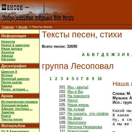
Главная
»
Архив
» Тексты песен
Тексты песен, стихи
Информация
Новости
Новое в шансоне
Всего песен: 32690
Наши друзья
Анонсы
А
Б
В
Г
Д
Е
Ж
З
И
К
Афиша
Награды
группа Лесоповал
Дискография
Шансон X
Истоки
1
2
3
4
5
6
7
8
9
10
Военный шансон
Наша 
Песни цыган
Барды
Мы - квиты!
Ретро, эстрада ...
Мы и Вы
Слова: М.
Архив
На повороте
Музыка: 
Налог
Историческая справка
Исп.: гру
Наша жизнь
Хорошая музыка
Афиши, постеры ...
Не думай
Какой мы
Заметки
Не сказать, что люблю
В какие 
Книги
Не факт
Ну, в се
Тексты песен
Недотроги
А мы же 
Фотоальбом
Неточка Незванова
Новогодняя
От Д.Анискевича