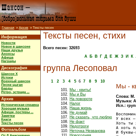
Главная
»
Архив
» Тексты песен
Тексты песен, стихи
Информация
Новости
Новое в шансоне
Всего песен: 32693
Наши друзья
Анонсы
А
Б
В
Г
Д
Е
Ж
З
И
К
Афиша
Награды
группа Лесоповал
Дискография
Шансон X
Истоки
1
2
3
4
5
6
7
8
9
10
Военный шансон
Мы - к
Песни цыган
Барды
Мы - квиты!
Ретро, эстрада ...
Мы и Вы
Слова: М.
Архив
На повороте
Музыка: А
Налог
Историческая справка
Исп.: гру
Наша жизнь
Хорошая музыка
Афиши, постеры ...
Не думай
Воспомин
Заметки
Не сказать, что люблю
У всех –
Книги
Не факт
Хоть ты 
Тексты песен
Недотроги
А хоть п
Фотоальбом
Неточка Незванова
И буквы-
Новогодняя
От Д.Анискевича