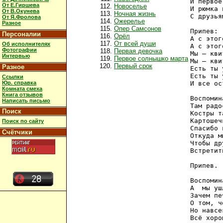
И первое
От Е.Гиршева
Новоселье
И рюмка 
От В.Окунева
Ночная жизнь
С друзья
От Я.Фролова
Ожерелье
Разное
Опер Самсонов
Припев:

Персоналии
Орёл
А с этог
От всей души
Об исполнителях
А с этог
Фотографии
Первая девочка
Мы – кви
Интервью
Первое солнышко марта
Мы – квит
Первый срок
Разное
Есть ты 
Есть ты 
Ссылки
Юр. справка
И все ос
Комната смеха
Книга отзывов
Воспомин
Написать письмо
Там радо
Поиск
Костры т
Картошеч
Поиск по сайту
Спасибо 
Счётчики
Откуда м
Чтобы др
Встретит
Припев.

Воспомин
А  мы уш
Зачем пе
О том, ч
Но навсе
Всё хоро