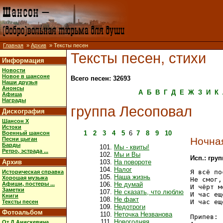
Главная
»
Архив
» Тексты песен
Тексты песен, стихи
Информация
Новости
Новое в шансоне
Всего песен: 32693
Наши друзья
Анонсы
А
Б
В
Г
Д
Е
Ж
З
И
К
Афиша
Награды
группа Лесоповал
Дискография
Шансон X
Истоки
1
2
3
4
5
6
7
8
9
10
Военный шансон
Ночна
Песни цыган
Барды
Мы - квиты!
Ретро, эстрада ...
Мы и Вы
Исп.: гру
Архив
На повороте
Налог
Я всё по
Историческая справка
Наша жизнь
Хорошая музыка
Не смог,
Афиши, постеры ...
Не думай
И чёрт м
Заметки
Не сказать, что люблю
И час ещ
Книги
Не факт
И час ещ
Тексты песен
Недотроги
Фотоальбом
Неточка Незванова
Припев:

Новогодняя
От Д.Анискевича