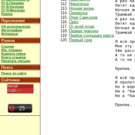
А раз на
От Е.Гиршева
Новоселье
Летят ка
От В.Окунева
Ночная жизнь
Ночная ж
От Я.Фролова
Ожерелье
Разное
Трамвай 
Опер Самсонов
А раз на
Персоналии
Орёл
Летят ка
От всей души
Об исполнителях
Ночная ж
Фотографии
Первая девочка
Трамвай 
Интервью
Первое солнышко марта
Первый срок
Разное
Я всё пр
Мне эту 
Ссылки
Юр. справка
Уже расс
Комната смеха
А то не 
Книга отзывов
А то не 
Написать письмо
Поиск
Припев.

Поиск по сайту
Я всё пр
Счётчики
И пролет
Но я вер
Не в "ба
Не в "ба