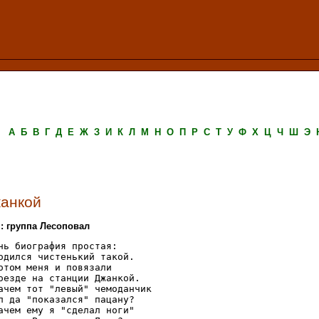
А
Б
В
Г
Д
Е
Ж
З
И
К
Л
М
Н
О
П
Р
С
Т
У
Ф
Х
Ц
Ч
Ш
Э
анкой
.: группа Лесоповал
нь биография простая:

одился чистенький такой.

отом меня и повязали

оезде на станции Джанкой.

ачем тот "левый" чемоданчик

л да "показался" пацану?

ачем ему я "сделал ноги"
