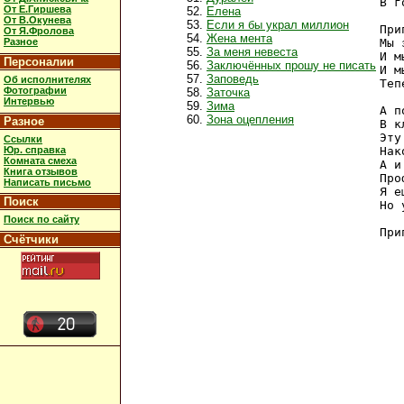
В г
От Е.Гиршева
Елена
От В.Окунева
Если я бы украл миллион
При
От Я.Фролова
Жена мента
Разное
Мы 
За меня невеста
И м
Персоналии
Заключённых прошу не писать
И м
Заповедь
Об исполнителях
Теп
Фотографии
Заточка
Интервью
Зима
А п
Зона оцепления
Разное
В к
Эту
Ссылки
Юр. справка
Нак
Комната смеха
А и
Книга отзывов
Про
Написать письмо
Я е
Поиск
Но 
Поиск по сайту
Счётчики