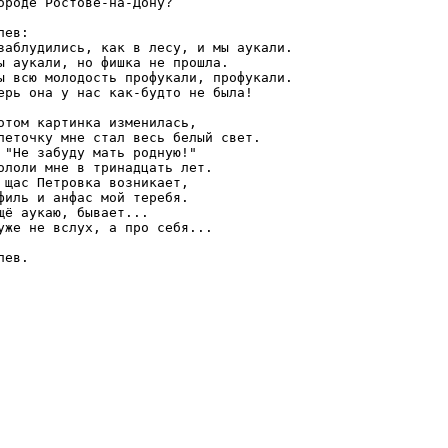
ороде Ростове-на-Дону?

пев:

заблудились, как в лесу, и мы аукали.

ы аукали, но фишка не прошла.

ы всю молодость профукали, профукали.

ерь она у нас как-будто не была!

отом картинка изменилась,

леточку мне стал весь белый свет.

 "Не забуду мать родную!"

ололи мне в тринадцать лет.

 щас Петровка возникает,

филь и анфас мой теребя.

щё аукаю, бывает...

уже не вслух, а про себя...
