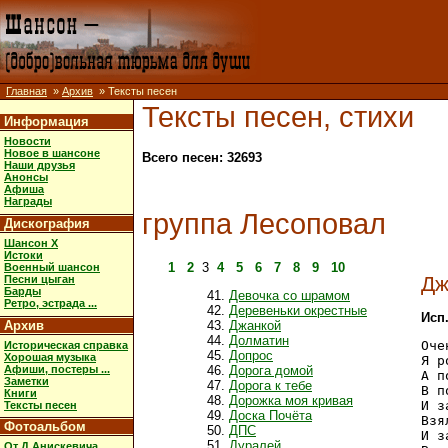
Главная
»
Архив
» Тексты песен
Тексты песен, стихи
Информация
Новости
Новое в шансоне
Всего песен: 32693
Наши друзья
Анонсы
Афиша
Награды
группа Лесоповал
Дискография
Шансон X
Истоки
1
2
3
4
5
6
7
8
9
10
Военный шансон
Дж
Песни цыган
Барды
Девочка со шрамом
Ретро, эстрада ...
Деревеньки окрестные
Исп
Архив
Джанкой
Долматин
Оче
Историческая справка
Допрос
Хорошая музыка
Я р
Афиши, постеры ...
Дорога домой
А п
Заметки
Дорога к тебе
В п
Книги
Дорожка моя кривая
И з
Тексты песен
Доска Почёта
Взя
Фотоальбом
ДПС
И з
Дуралей
От Д.Анискевича