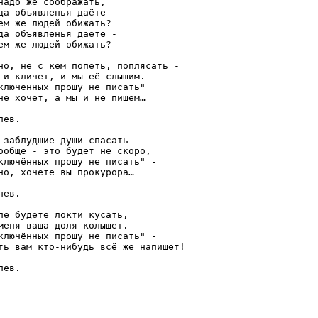
надо же соображать,

да объявленья даёте -

ем же людей обижать?

да объявленья даёте -

ем же людей обижать?

но, не с кем попеть, поплясать -

 и кличет, и мы её слышим.

ключённых прошу не писать" 

не хочет, а мы и не пишем…

пев.

 заблудшие души спасать

ообще - это будет не скоро,

ключённых прошу не писать" -

но, хочете вы прокурора…

пев.

ле будете локти кусать,

меня ваша доля колышет.

ключённых прошу не писать" -

ть вам кто-нибудь всё же напишет!
