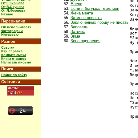
Но 
От Е.Гиршева
Елена
Ког
От В.Окунева
Если я бы украл миллион
Зач
От Я.Фролова
Жена мента
Разное
Ког
За меня невеста
Зач
Персоналии
Заключённых прошу не писать
Заповедь
Об исполнителях
Вид
Фотографии
Заточка
Вот
Интервью
Зима
"За
Зона оцепления
Разное
Ну 
Ссылки
Юр. справка
При
Комната смеха
Книга отзывов
Чем
Написать письмо
И в
Поиск
"За
Вид
Поиск по сайту
Счётчики
При
Пос
Но 
"За
Пус