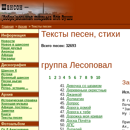
Главная
»
Архив
» Тексты песен
Тексты песен, стихи
Информация
Новости
Новое в шансоне
Всего песен: 32693
Наши друзья
Анонсы
Афиша
Награды
группа Лесоповал
Дискография
Шансон X
Истоки
1
2
3
4
5
6
7
8
9
10
Военный шансон
За
Песни цыган
Барды
Девочка со шрамом
Ретро, эстрада ...
Деревеньки окрестные
Исп
Архив
Джанкой
Долматин
Я г
Историческая справка
Допрос
Хорошая музыка
Поч
Афиши, постеры ...
Дорога домой
"За
Заметки
Дорога к тебе
Ну 
Книги
Дорожка моя кривая
Тексты песен
Доска Почёта
При
Фотоальбом
ДПС
Ах,
Дуралей
От Д.Анискевича