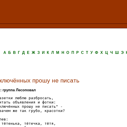
А
Б
В
Г
Д
Е
Ж
З
И
К
Л
М
Н
О
П
Р
С
Т
У
Ф
Х
Ц
Ч
Ш
Э
ключённых прошу не писать
.: группа Лесоповал
азетки люблю разбросать,

итать объявления и фотки:

ключённых прошу не писать" -

зачем же так грубо, красотки?

пев:

 тётенька, тётечка, тётя,
