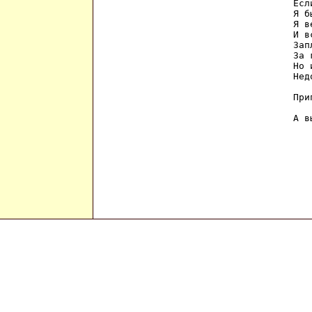
Есл
Я б
Я в
И в
Зап
За 
Но 
Нед
При
А вы