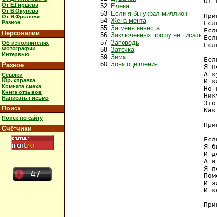
От 
От Е.Гиршева
Елена
От В.Окунева
Если я бы украл миллион
При
От Я.Фролова
Жена мента
Разное
Есл
За меня невеста
Есл
Персоналии
Заключённых прошу не писать
Есл
Заповедь
Об исполнителях
Есл
Фотографии
Заточка
Интервью
Зима
Есл
Зона оцепления
Разное
Я н
А к
Ссылки
Юр. справка
И к
Комната смеха
Но 
Книга отзывов
Ник
Написать письмо
Это
Поиск
Как
Поиск по сайту
При
Счётчики
Есл
Я б
И д
А в
Я п
Пом
И з
И к
При