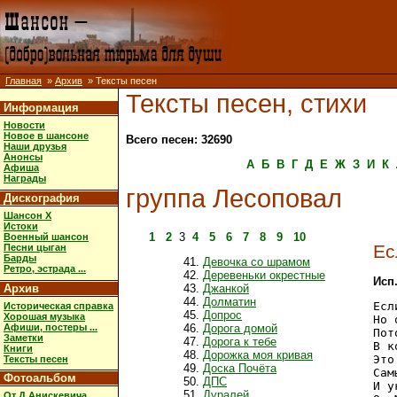
Главная
»
Архив
» Тексты песен
Тексты песен, стихи
Информация
Новости
Новое в шансоне
Всего песен: 32690
Наши друзья
Анонсы
А
Б
В
Г
Д
Е
Ж
З
И
К
Афиша
Награды
группа Лесоповал
Дискография
Шансон X
Истоки
1
2
3
4
5
6
7
8
9
10
Военный шансон
Ес
Песни цыган
Барды
Девочка со шрамом
Ретро, эстрада ...
Деревеньки окрестные
Исп
Архив
Джанкой
Долматин
Есл
Историческая справка
Допрос
Хорошая музыка
Но 
Афиши, постеры ...
Дорога домой
Пот
Заметки
Дорога к тебе
В к
Книги
Дорожка моя кривая
Это
Тексты песен
Доска Почёта
Сам
Фотоальбом
ДПС
И у
Дуралей
От Д.Анискевича